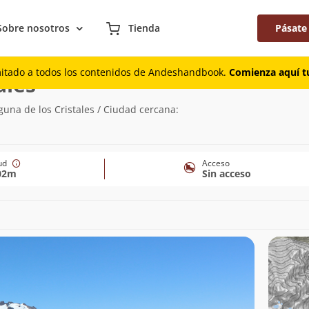
Sobre nosotros
Tienda
Pásate
mitado a todos los contenidos de Andeshandbook.
Comienza aquí tu
(3.702m)
ales
una de los Cristales / Ciudad cercana:
tud
Acceso
02m
Sin acceso