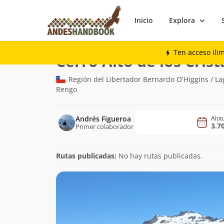
Inicio
Explora
Montaña
Cerro Alto de los Cristales
Ten acceso ili
Cerro Alto de los Crist
Región del Libertador Bernardo O'Higgins / Lag
Rengo
Andrés Figueroa
Alti
3.7
Primer colaborador
Rutas publicadas:
No hay rutas publicadas.