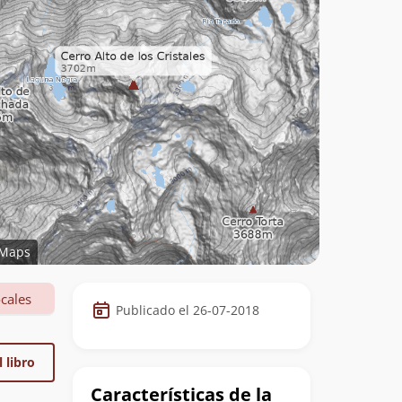
Maps
Datos
cales
Publicado el 26-07-2018
de
la
 libro
cumbre
Características de la