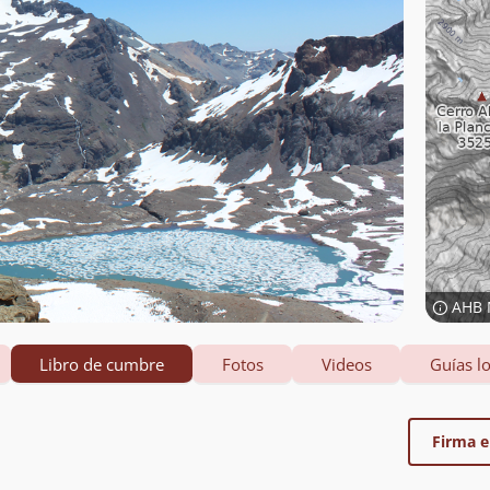
AHB 
Libro de cumbre
Fotos
Videos
Guías lo
Firma el