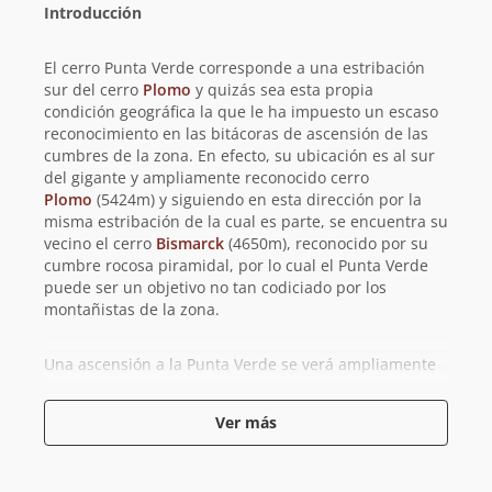
Introducción
El cerro Punta Verde corresponde a una estribación
sur del cerro
Plomo
y quizás sea esta propia
condición geográfica la que le ha impuesto un escaso
reconocimiento en las bitácoras de ascensión de las
cumbres de la zona. En efecto, su ubicación es al sur
del gigante y ampliamente reconocido cerro
Plomo
(5424m) y siguiendo en esta dirección por la
misma estribación de la cual es parte, se encuentra su
vecino el cerro
Bismarck
(4650m), reconocido por su
cumbre rocosa piramidal, por lo cual el Punta Verde
puede ser un objetivo no tan codiciado por los
montañistas de la zona.
Una ascensión a la Punta Verde se verá ampliamente
recompensada pues su filo Sur-Norte y cumbre
dominan la visión hacia el oeste del valle del río
Ver más
Molina mientras que al oriente el gran valle del río
Olivares.