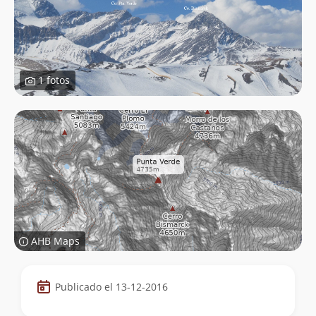
1 fotos
AHB Maps
Datos
Publicado el 13-12-2016
de