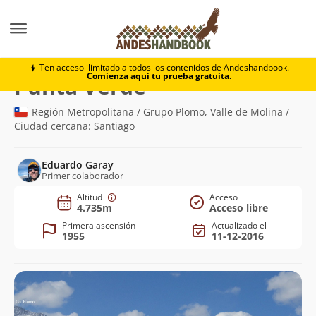
Montaña
Punta Verde
Ten acceso ilimitado a todos los contenidos de Andeshandbook.
Comienza aquí tu prueba gratuita.
(4.735m)
Punta Verde
Región Metropolitana / Grupo Plomo, Valle de Molina /
Ciudad cercana: Santiago
Eduardo Garay
Primer colaborador
Altitud
Acceso
4.735m
Acceso libre
Primera ascensión
Actualizado el
1955
11-12-2016