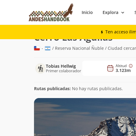
Inicio
Explora
Montaña
Cerro Las Águilas
Ten acceso ili
(3.123m
Cerro Las Águilas
-
/ Reserva Nacional Ñuble / Ciudad cercan
Tobias Hellwig
Altitud
3.123m
Primer colaborador
Rutas publicadas:
No hay rutas publicadas.