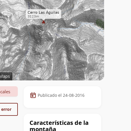
Maps
Datos
cales
Publicado el 24-08-2016
de
la
 error
cumbre
Características de la
montaña