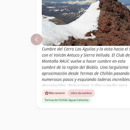
Cumbre del Cerro Las Águilas y la vista hacia el 
con el Volcán Antuco y Sierra Velluda. El Club de
Montaña RAUC vuelve a hacer cumbre en esta
cumbre de la región del Biobío. Una larguísima
aproximación desde Termas de Chillán pasando
numerosos pasos y esquiando laderas increíbles
desconocidas. Requerimos 3 días y medio para
hacer cumbre y regresar. (ruta Termas de Chillá
Más reciente
Libro de cumbre
Torre 25-azufrera (sin descender al valle de agu
Termas de Chillán-Aguas Calientes
calientes)-Portezuelo entre Cerro Metales-Cerro 
Feo-Valle las Águilas-Cerro Las Águilas-cumbre y
regreso pasando por los baños de Aguas Calient
Se recomienda ir con tiempo para agregar tamb
la cumbre del Cerro Los Metales, aunque el