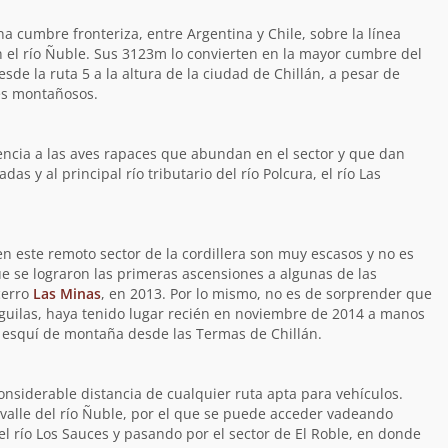
a cumbre fronteriza, entre Argentina y Chile, sobre la línea
on el río Ñuble. Sus 3123m lo convierten en la mayor cumbre del
esde la ruta 5 a la altura de la ciudad de Chillán, a pesar de
es montañosos.
ncia a las aves rapaces que abundan en el sector y que dan
y al principal río tributario del río Polcura, el río Las
en este remoto sector de la cordillera son muy escasos y no es
ue se lograron las primeras ascensiones a algunas de las
cerro
Las Minas
, en 2013. Por lo mismo, no es de sorprender que
uilas, haya tenido lugar recién en noviembre de 2014 a manos
n esquí de montaña desde las Termas de Chillán.
onsiderable distancia de cualquier ruta apta para vehículos.
l valle del río Ñuble, por el que se puede acceder vadeando
 río Los Sauces y pasando por el sector de El Roble, en donde