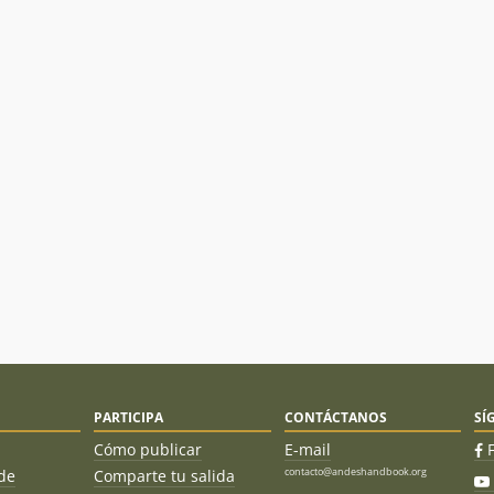
PARTICIPA
CONTÁCTANOS
SÍ
Cómo publicar
E-mail
contacto@andeshandbook.org
de
Comparte tu salida