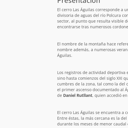
Presentación
El cerro Las Águilas corresponde a un
divisoria de aguas del río Polcura c
sector, al punto que resulta visible d
encontrarse tras numerosos cordon
El nombre de la montaña hace refere
nombre además, a numerosas veranadas 
Águilas.
Los registros de actividad deportiva 
sino hasta comienzos del siglo XXI q
cumbres de la zona, tal como la del 
el primer ascenso documentado al Ág
de
Daniel Rutllant
, quien accedió e
El cerro Las Águilas se encuentra a c
Entre éstas, la más cercana es la de
durante los meses de menor caudal el