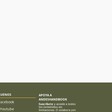
GUENOS
APOYA A
ANDESHANDBOOK
Facebook
Suscríbete
y accede a todos
los contenidos sin
Youtube
limitaciones. O colabora con