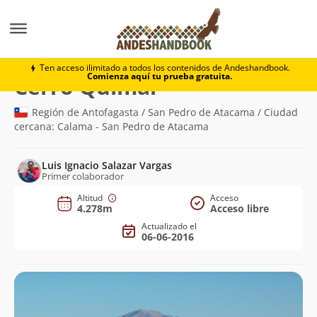
Montaña
Cerro Quimal
Ten acceso ilimitado a todos los contenidos de Andeshandbook.
Comienza aquí tu prueba gratuita.
(4.278m)
Cerro Quimal
Región de Antofagasta / San Pedro de Atacama / Ciudad
cercana: Calama - San Pedro de Atacama
Luis Ignacio Salazar Vargas
Primer colaborador
Altitud
Acceso
4.278m
Acceso libre
Actualizado el
06-06-2016