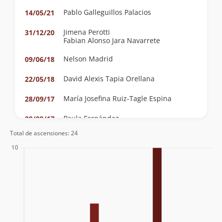
Pablo Galleguillos Palacios
14/05/21
Jimena Perotti
31/12/20
Fabian Alonso Jara Navarrete
Nelson Madrid
09/06/18
David Alexis Tapia Orellana
22/05/18
María Josefina Ruiz-Tagle Espina
28/09/17
Paula Fernández
28/09/17
Mauricio Gómez Utreras
Total de ascensiones: 24
Eduardo Weber
Juan Daniel Orellana Gaete
02/10/16
Lautaro Bustamante Jeldres
16/09/16