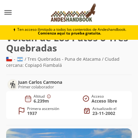
Montaña
Volcán de Los Patos o Tres Quebradas
Ten acceso ilimitado a todos los contenidos de Andeshandbook.
Comienza aquí tu prueba gratuita.
Volcán de Los Patos o Tres
(6.239m)
Quebradas
-
/ Tres Quebradas - Puna de Atacama / Ciudad
cercana: Copiapó Fiambalá
Juan Carlos Carmona
Primer colaborador
Altitud
Acceso
6.239m
Acceso libre
Primera ascensión
Actualizado el
1937
23-11-2002