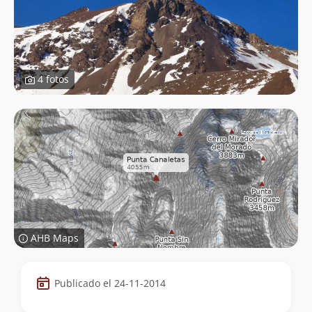
4 fotos
AHB Maps
Datos
Publicado el 24-11-2014
de