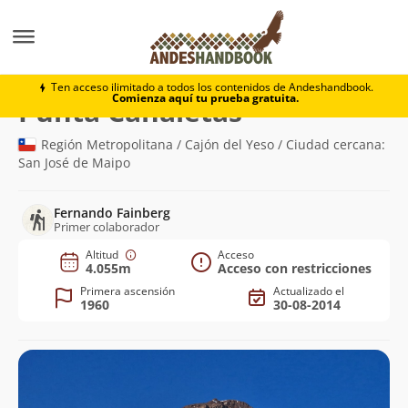
Montaña
Punta Canaletas
Ten acceso ilimitado a todos los contenidos de Andeshandbook.
Comienza aquí tu prueba gratuita.
(4.055m)
Punta Canaletas
Región Metropolitana / Cajón del Yeso / Ciudad cercana:
San José de Maipo
Fernando Fainberg
Primer colaborador
Altitud
Acceso
4.055m
Acceso con restricciones
Primera ascensión
Actualizado el
1960
30-08-2014