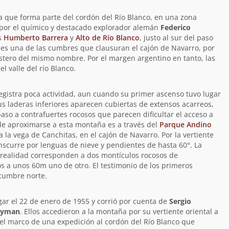
a que forma parte del cordón del Río Blanco, en una zona
 por el químico y destacado explorador alemán
Federico
s
Humberto Barrera
y
Alto de Río Blanco
, justo al sur del paso
 es una de las cumbres que clausuran el cajón de Navarro, por
stero del mismo nombre. Por el margen argentino en tanto, las
l valle del río Blanco.
egistra poca actividad, aun cuando su primer ascenso tuvo lugar
us laderas inferiores aparecen cubiertas de extensos acarreos,
aso a contrafuertes rocosos que parecen dificultar el acceso a
e aproximarse a esta montaña es a través del
Parque Andino
a la vega de Canchitas, en el cajón de Navarro. Por la vertiente
nscurre por lenguas de nieve y pendientes de hasta 60°. La
realidad corresponden a dos montículos rocosos de
s a unos 60m uno de otro. El testimonio de los primeros
 cumbre norte.
gar el 22 de enero de 1955 y corrió por cuenta de
Sergio
layman
. Ellos accedieron a la montaña por su vertiente oriental a
 el marco de una expedición al cordón del Río Blanco que