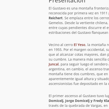
Presentación
El Gustavo es una montaña fronteriz
reconocida por primera vez en 1911
Reichert
. Se emplaza entre los cerro
Gemelos. Desde la vertiente chilena,
entre cuyas pendientes discurre el e
estribaciones del Gustavo flanquean e
Vecino al cerro
El Yeso
, la montaña r
en 1955. Por el margen occidental, s
que al alcanzar cotas mayores, dan p
su cumbre. La manera más sencilla d
Juncal
, para seguir luego el sendero 
argentina, en cambio, el ascenso tra
montaña tiene dos cumbres, que en 
aparentemente igual altura y situado
ascensionistas fue depositado en la
El primer ascenso al Gustavo tuvo lu
Domicelj, Jorge Domicelj y Fredy K
través de la quebrada de Vargas, en