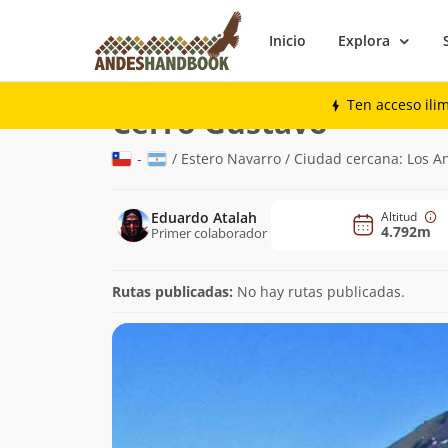
Inicio
Explora
Montaña
Cerro Gustavo
Ten acceso ili
(4.792m)
Cerro Gustavo
-
/ Estero Navarro / Ciudad cercana: Los
Eduardo Atalah
Altitud
4.792m
Primer colaborador
Rutas publicadas:
No hay rutas publicadas.