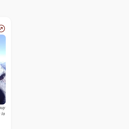
muy
 la