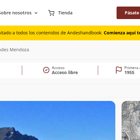
Sobre nosotros
Tienda
Pásate
mitado a todos los contenidos de Andeshandbook.
Comienza aquí tu
 Andes Mendoza
Acceso
Primera 
Acceso libre
1955