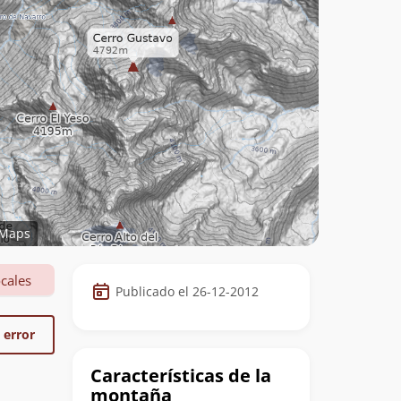
Maps
Datos
cales
Publicado el 26-12-2012
de
la
 error
cumbre
Características de la
montaña