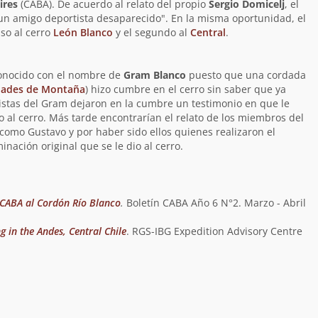
ires
(CABA). De acuerdo al relato del propio
Sergio Domicelj
, el
un amigo deportista desaparecido". En la misma oportunidad, el
so al cerro
León Blanco
y el segundo al
Central
.
conocido con el nombre de
Gram Blanco
puesto que una cordada
idades de Montaña
) hizo cumbre en el cerro sin saber que ya
istas del Gram dejaron en la cumbre un testimonio en que le
al cerro. Más tarde encontrarían el relato de los miembros del
como Gustavo y por haber sido ellos quienes realizaron el
nación original que se le dio al cerro.
 CABA al Cordón Río Blanco
.
Boletín CABA Año 6 N°2. Marzo - Abril
 in the Andes, Central Chile
. RGS-IBG Expedition Advisory Centre