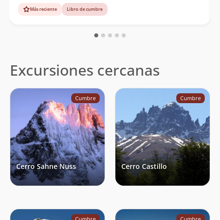
Más reciente
Libro de cumbre
Excursiones cercanas
Cumbre
Cumbre
Cerro Sahne Nuss
Cerro Castillo
Cumbre
Cumbre