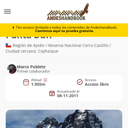
Montaña
Punta Duff
Ten acceso ilimitado a todos los contenidos de Andeshandbook.
Comienza aquí tu prueba gratuita.
(1.955m)
Punta Duff
Región de Aysén / Reserva Nacional Cerro Castillo /
Ciudad cercana: Coyhaique
Marco Poblete
Primer colaborador
Altitud
Acceso
1.955m
Acceso libre
Actualizado el
08-11-2011