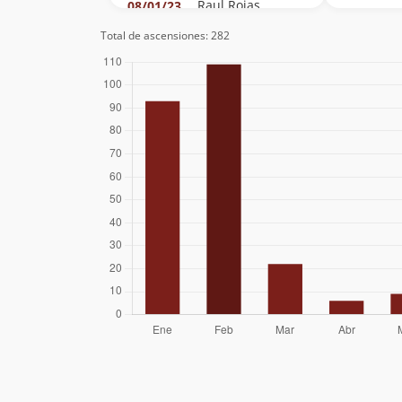
Raul Rojas
08/01/23
Total de ascensiones: 282
Pablo Riquelme
25/02/22
Víctor Aguilera
Lourdes Miranda
Cristian Irribarra
Pablo Garrido
09/02/22
Faundez
Marcos Olivares
03/02/22
Christian Lopez
03/02/22
Olivari
Julio Acevedo
26/01/22
Garrido
Rocio Caceres
14/01/22
Arias
Victor Hernandez
06/12/21
Patricio Antonio
Chamorro
Vergara