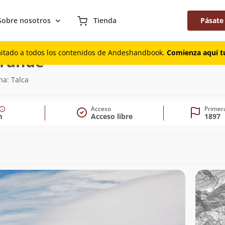
Sobre nosotros
Tienda
Pásate
mitado a todos los contenidos de Andeshandbook.
Comienza aquí tu
(3.953m)
Grande
na: Talca
Acceso
Primer
m
Acceso libre
1897