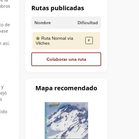
mbros
Rutas publicadas
Nombre
Dificultad
to de
base
Ruta Normal vía
 así,
Vilches
Colaborar una ruta
Mapa recomendado
 y
dejó
s
tido