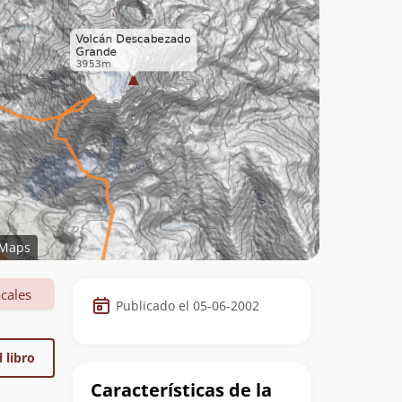
Maps
Datos
cales
Publicado el 05-06-2002
de
la
 libro
cumbre
Características de la