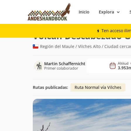
Inicio
Explora
Montaña
Volcán Descabezado Grande
Ten acceso ili
Volcán Descabezado 
Región del Maule / Vilches Alto / Ciudad cerca
Martin Schaffernicht
Altitud
3.953
Primer colaborador
Rutas publicadas:
Ruta Normal vía Vilches