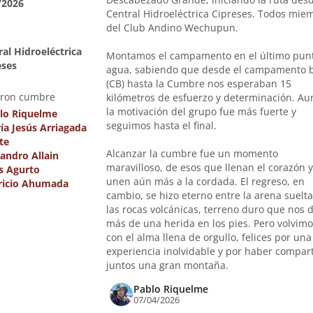
/2026
Central Hidroeléctrica Cipreses. Todos mie
del Club Andino Wechupun.
ral Hidroeléctrica
Montamos el campamento en el último pun
eses
agua, sabiendo que desde el campamento 
(CB) hasta la Cumbre nos esperaban 15
eron cumbre
kilómetros de esfuerzo y determinación. Aun
la motivación del grupo fue más fuerte y
lo Riquelme
seguimos hasta el final.
ía Jesús Arriagada
te
Alcanzar la cumbre fue un momento
jandro Allain
maravilloso, de esos que llenan el corazón y
as Agurto
unen aún más a la cordada. El regreso, en
ricio Ahumada
cambio, se hizo eterno entre la arena suelta
las rocas volcánicas, terreno duro que nos 
más de una herida en los pies. Pero volvimo
con el alma llena de orgullo, felices por una
experiencia inolvidable y por haber compar
juntos una gran montaña.
Pablo Riquelme
07/04/2026