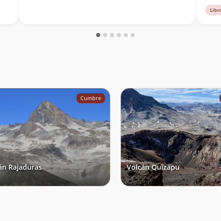
Libr
Cumbre
án Rajaduras
Volcán Quizapu