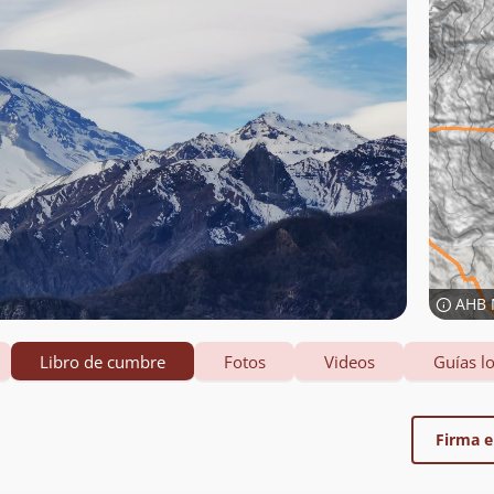
AHB 
Libro de cumbre
Fotos
Videos
Guías lo
Firma el