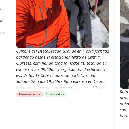
s
ndo
o y
 fue
Cumbre del Descabezado Grande en 1 sola jornada
ue
partiendo desde el estacionamiento de Central
El
Cipreses, caminando toda la noche asi tocando su
a
cumbre a las 09:00am y regresando al vehiculo a
nos
eso de las 19:00hrs habiendo partido el dia
os
Sabado 28 a las 19:30hrs Ruta extensa en 1 solo
dia pero es lograble, caminamos a eso de 52km y
Ruta 
con desnivel positivo de 3.500m, pasando por
Libro de cumbre
Ruta Hornitos
arma
terrenos mixtos entre niee, hielo, acarreo y roca
al b
(producto de las nevadas anteriores) Mi segunda
cami
cumbre a este volcan en 1 solo dia.
haci