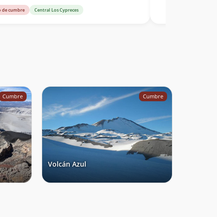
o de cumbre
Central Los Cypreces
Cumbre
Cumbre
Volcán Azul