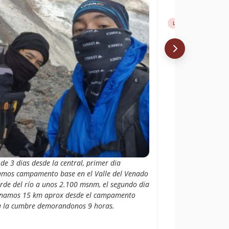
Libro de cumbre
Rut
de 3 dias desde la central, primer dia
mos campamento base en el Valle del Venado
orde del río a unos 2.100 msnm, el segundo dia
namos 15 km aprox desde el campamento
a la cumbre demorandonos 9 horas.