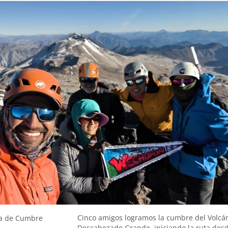
Cinco amigos logramos la cumbre del Volcá
a de Cumbre
Descabezado Grande, iniciando la ruta desd