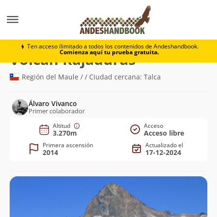
Montaña
Volcán Rajaduras
Ten acceso ilimitado a todos los contenidos de Andeshandbook.
Comienza aquí tu prueba gratuita.
(3.270m)
Volcán Rajaduras
Región del Maule / / Ciudad cercana: Talca
Álvaro Vivanco
Primer colaborador
Altitud
Acceso
3.270m
Acceso libre
Primera ascensión
Actualizado el
2014
17-12-2024