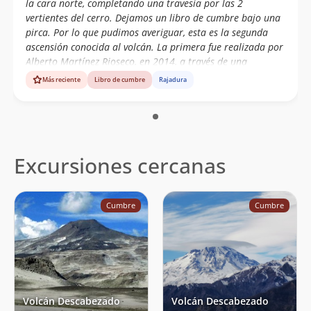
la cara norte, completando una travesía por las 2
vertientes del cerro. Dejamos un libro de cumbre bajo una
pirca. Por lo que pudimos averiguar, esta es la segunda
ascensión conocida al volcán. La primera fue realizada por
Alberto Martínez Rioseco, en 2014, a través de una
canaleta por el noreste. En la cumbre solo hayamos la
Más reciente
Libro de cumbre
Rajadura
pirca hecha por Alberto. La cara norte, que podria
considerarse la "ruta normal" por ser la que presenta
menores dificultades, no ha sido ascendida, solo
descendida. Club Andino Volcanes del Maule.
Excursiones cercanas
Cumbre
Cumbre
Volcán Descabezado
Volcán Descabezado