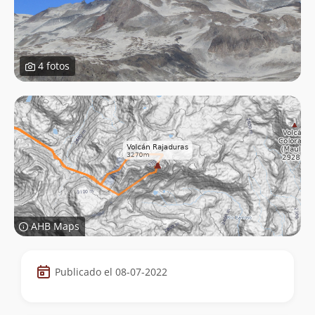
4 fotos
AHB Maps
Datos
Publicado el 08-07-2022
de
la