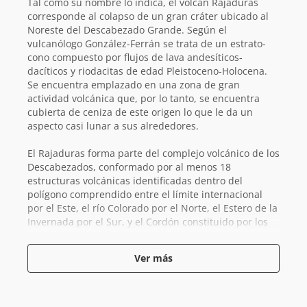
Tal como su nombre lo indica, el volcán Rajaduras
corresponde al colapso de un gran cráter ubicado al
Noreste del Descabezado Grande. Según el
vulcanólogo González-Ferrán se trata de un estrato-
cono compuesto por flujos de lava andesíticos-
dacíticos y riodacitas de edad Pleistoceno-Holocena.
Se encuentra emplazado en una zona de gran
actividad volcánica que, por lo tanto, se encuentra
cubierta de ceniza de este origen lo que le da un
aspecto casi lunar a sus alrededores.
El Rajaduras forma parte del complejo volcánico de los
Descabezados, conformado por al menos 18
estructuras volcánicas identificadas dentro del
polígono comprendido entre el límite internacional
por el Este, el río Colorado por el Norte, el Estero de la
Invernada por el Sur, y el Cordón constituido por los
cerros Colorado, Imposibles, Redondo, Las Cruces y
Picazo por el Oeste.
Ver más
A la fecha sólo se sabe de dos ascensos a este volcán.
El primero fue realizado el 2014 por
Alberto Martínez
Rioseco
en solitario por una canaleta en la cara