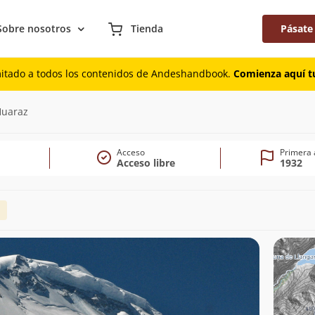
Sobre nosotros
Tienda
Pásate
mitado a todos los contenidos de Andeshandbook.
Comienza aquí tu
(6.768m)
r
Huaraz
Acceso
Primera 
Acceso libre
1932