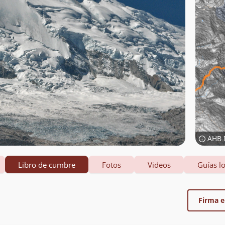
AHB 
Libro de cumbre
Fotos
Videos
Guías lo
Firma el