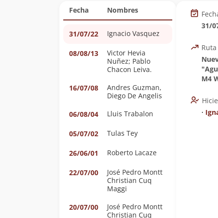
Fecha
Nombres
Fech
31/0
Ignacio Vasquez
31/07/22
Ruta
Victor Hevia
08/08/13
Nuev
Nuñez; Pablo
"Agu
Chacon Leiva.
M4 W
Andres Guzman,
16/07/08
Diego De Angelis
Hici
∙
Ign
Lluis Trabalon
06/08/04
Tulas Tey
05/07/02
Roberto Lacaze
26/06/01
José Pedro Montt
22/07/00
Christian Cuq
Maggi
José Pedro Montt
20/07/00
Christian Cuq