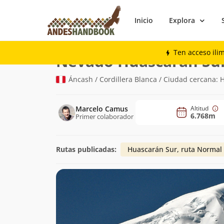
Inicio
Explora
Montaña
Nevado Huascarán Sur
Ten acceso ili
Nevado Huascarán Su
Áncash / Cordillera Blanca / Ciudad cercana: 
Marcelo Camus
Altitud
6.768m
Primer colaborador
Rutas publicadas:
Huascarán Sur, ruta Normal