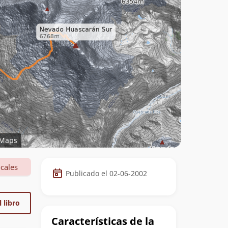
Maps
Datos
cales
Publicado el 02-06-2002
de
la
 libro
cumbre
Características de la