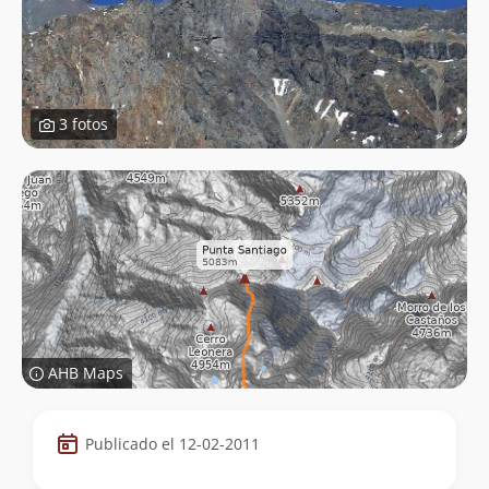
3 fotos
AHB Maps
Datos
Publicado el 12-02-2011
de