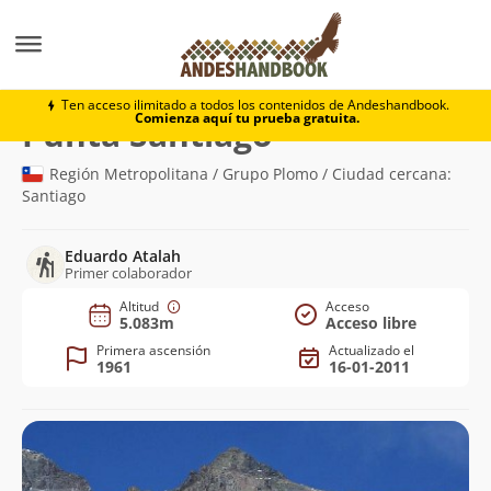
Montaña
Punta Santiago
Ten acceso ilimitado a todos los contenidos de Andeshandbook.
Comienza aquí tu prueba gratuita.
(5.083m)
Punta Santiago
Región Metropolitana / Grupo Plomo / Ciudad cercana:
Santiago
Eduardo Atalah
Primer colaborador
Altitud
Acceso
5.083m
Acceso libre
Primera ascensión
Actualizado el
1961
16-01-2011