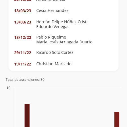
Cesia Hernandez
18/03/23
Hernán Felipe Núñez Cristi
13/03/23
Eduardo Venegas
Pablo Riquelme
18/12/22
María Jesús Arriagada Duarte
Ricardo Soto Cortez
29/11/22
Christian Marcade
19/11/22
Ricardo Soto Cortez
30/10/22
Total de ascensiones: 30
Álvaro Vivanco
30/01/22
Alejandro Huerta
22/01/22
Egor Arellano
12/01/19
Camilo Alejandro Amigo
18/02/18
Nelson Salazar Mejías