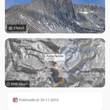
3 fotos
AHB Maps
Datos
Publicado el 30-11-2010
de