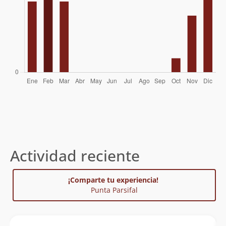
Felipe Vial Tagle
14/02/15
Carlos Fouilloux
20/02/14
Thomas Schulze-Boing
15/02/13
Paris Capetanópulos
Wolfgang Förster
28/12/46
Actividad reciente
¡Comparte tu experiencia!
Punta Parsifal