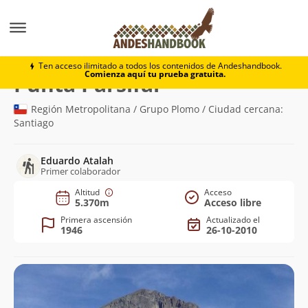
Montaña
Punta Parsifal
Ten acceso ilimitado a todos los contenidos de Andeshandbook.
Comienza aquí tu prueba gratuita.
(5.370m)
Punta Parsifal
Región Metropolitana / Grupo Plomo / Ciudad cercana:
Santiago
Eduardo Atalah
Primer colaborador
Altitud
Acceso
5.370m
Acceso libre
Primera ascensión
Actualizado el
1946
26-10-2010