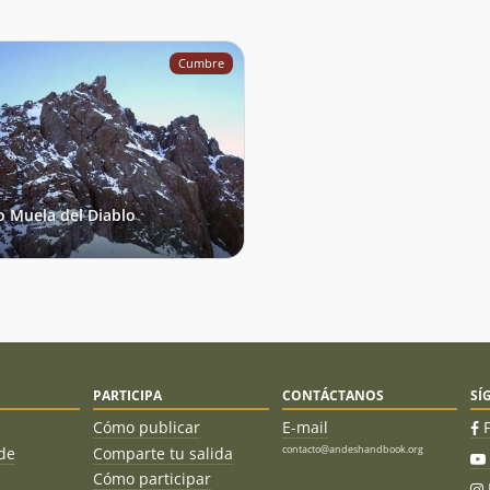
Cumbre
o Muela del Diablo
PARTICIPA
CONTÁCTANOS
SÍ
Cómo publicar
E-mail
contacto@andeshandbook.org
de
Comparte tu salida
Cómo participar