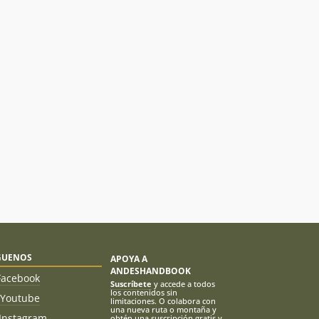
GUENOS
APOYA A
ANDESHANDBOOK
Facebook
Suscríbete
y accede a todos
los contenidos sin
Youtube
limitaciones. O colabora con
una nueva ruta o montaña y
Instagram
obtén una suscripción gratis y