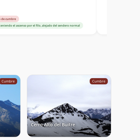
o de cumbre
eniendo el ascenso por el filo, alejado del sendero normal
Cumbre
Cumbre
Cerro Alto del Buitre