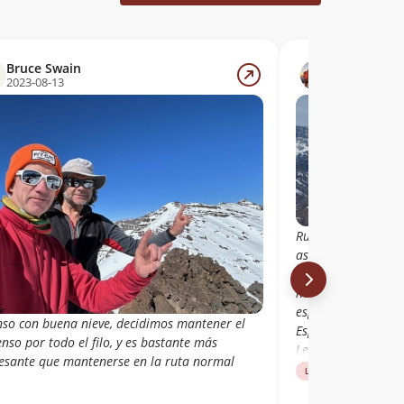
Bruce Swain
José Ahuma
2023-08-13
2022-09-16
Ruta realizada desd
ascendiendo por el
cóndores en una j
horas full caminad
espectaculares hac
nso con buena nieve, decidimos mantener el
Espinazo del Diablo
nso por todo el filo, y es bastante más
Leones. Travesía ex
resante que mantenerse en la ruta normal
realizada.
Libro de cumbre
Nor