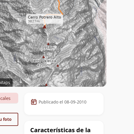
Maps
Datos
cales
Publicado el 08-09-2010
de
la
u foto
cumbre
Características de la