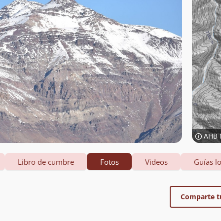
AHB 
Libro de cumbre
Fotos
Videos
Guías lo
Comparte t