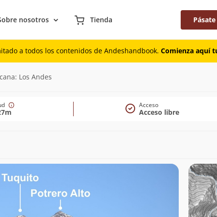
Sobre nosotros
Tienda
Pásate
mitado a todos los contenidos de Andeshandbook.
Comienza aquí tu
7m)
rcana: Los Andes
tud
Acceso
27m
Acceso libre