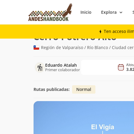
Inicio
Explora
Montaña
Cerro Potrero Alto
Ten acceso ili
(3.82
Cerro Potrero Alto
Región de Valparaíso / Río Blanco / Ciudad ce
Eduardo Atalah
Alti
3.8
Primer colaborador
Rutas publicadas:
Normal