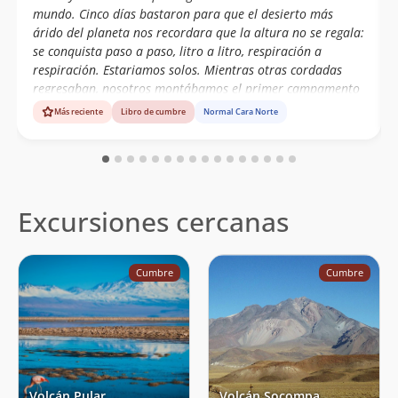
mundo. Cinco días bastaron para que el desierto más
árido del planeta nos recordara que la altura no se regala:
se conquista paso a paso, litro a litro, respiración a
respiración. Estariamos solos. Mientras otras cordadas
regresaban, nosotros montábamos el primer campamento
a 4.800m. Desde el vehículo ya se intuía la exigencia, el
Más reciente
Libro de cumbre
Normal Cara Norte
camino no era amable. Y fue así: portear no solo equipo y
comida, sino el agua que sostendría cada jornada.
Mochilas pesadas, aire escaso, el corazón marcando el
ritmo. Cada metro de desnivel era un pequeño triunfo.
Subimos a 5.350 m, luego a 5.700 m. Desde ese último
Excursiones cercanas
campamento, el desierto se abría infinito y los penitentes
Cumbre
Cumbre
Volcán Pular
Volcán Socompa