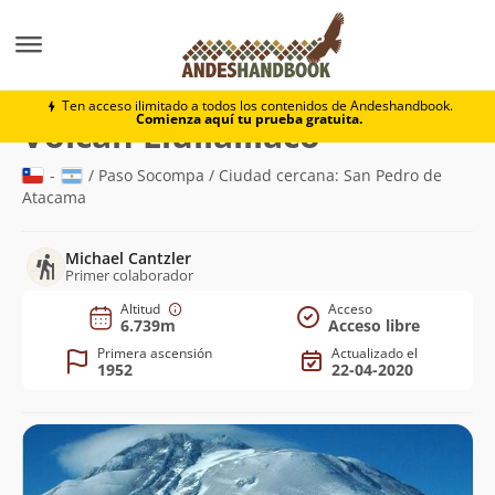
Montaña
Volcán Llullaillaco
Ten acceso ilimitado a todos los contenidos de Andeshandbook.
Comienza aquí tu prueba gratuita.
(6.739m)
Volcán Llullaillaco
-
/ Paso Socompa / Ciudad cercana: San Pedro de
Atacama
Michael Cantzler
Primer colaborador
Altitud
Acceso
6.739m
Acceso libre
Primera ascensión
Actualizado el
1952
22-04-2020