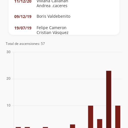
Viviana Callahan
11/12/20
Andrea .caceres
Boris Valdebenito
09/12/19
Felipe Cameron
19/07/19
Cristian Vásquez
Sergio Larrondo
Total de ascensiones: 57
Adolfo Dell´orto S.
21/09/18
Renato Mertens
Michele Dominique Thenot
Mario Sepulveda
Álvaro Donoso
Thomas Schmidt
02/11/17
Víctor Alex Trinidad Vega
29/10/17
Mauricio Retamal
06/12/14
Pablo Wenborne
08/11/14
Christian Corssen
Agustín Vido
03/04/14