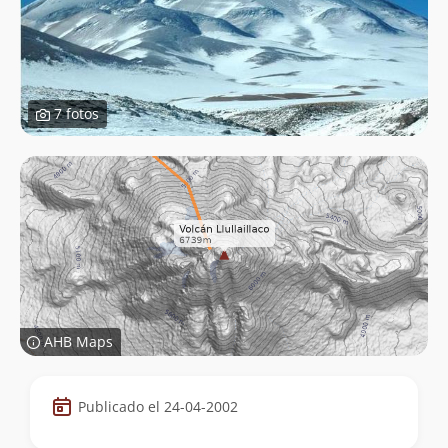
7 fotos
AHB Maps
Datos
Publicado el 24-04-2002
de