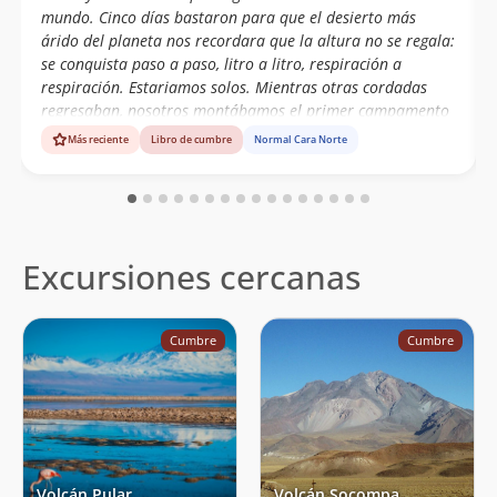
mundo. Cinco días bastaron para que el desierto más
árido del planeta nos recordara que la altura no se regala:
se conquista paso a paso, litro a litro, respiración a
respiración. Estariamos solos. Mientras otras cordadas
regresaban, nosotros montábamos el primer campamento
a 4.800m. Desde el vehículo ya se intuía la exigencia, el
Más reciente
Libro de cumbre
Normal Cara Norte
camino no era amable. Y fue así: portear no solo equipo y
comida, sino el agua que sostendría cada jornada.
Mochilas pesadas, aire escaso, el corazón marcando el
ritmo. Cada metro de desnivel era un pequeño triunfo.
Subimos a 5.350 m, luego a 5.700 m. Desde ese último
Excursiones cercanas
campamento, el desierto se abría infinito y los penitentes
Cumbre
Cumbre
Volcán Pular
Volcán Socompa