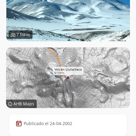
7 fotos
AHB Maps
Datos
Publicado el 24-04-2002
de