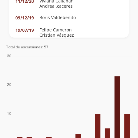
Viviana Callahan
11/12/20
Andrea .caceres
Boris Valdebenito
09/12/19
Felipe Cameron
19/07/19
Cristian Vásquez
Sergio Larrondo
Total de ascensiones: 57
Adolfo Dell´orto S.
21/09/18
Renato Mertens
Michele Dominique Thenot
Mario Sepulveda
Álvaro Donoso
Thomas Schmidt
02/11/17
Víctor Alex Trinidad Vega
29/10/17
Mauricio Retamal
06/12/14
Pablo Wenborne
08/11/14
Christian Corssen
Agustín Vido
03/04/14