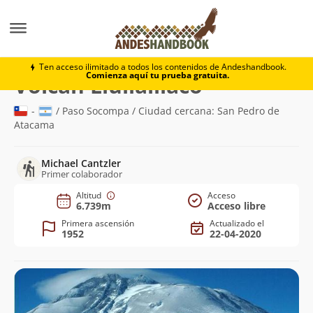
Montaña
Volcán Llullaillaco
Ten acceso ilimitado a todos los contenidos de Andeshandbook.
Comienza aquí tu prueba gratuita.
(6.739m)
Volcán Llullaillaco
-
/ Paso Socompa / Ciudad cercana: San Pedro de
Atacama
Michael Cantzler
Primer colaborador
Altitud
Acceso
6.739m
Acceso libre
Primera ascensión
Actualizado el
1952
22-04-2020