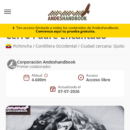
Montaña
Cerro Padre Encantado
Ten acceso ilimitado a todos los contenidos de Andeshandbook.
Comienza aquí tu prueba gratuita.
(4.600m)
Cerro Padre Encantado
Pichincha / Cordillera Occidental / Ciudad cercana: Quito
Corporación Andeshandbook
Primer colaborador
Altitud
Acceso
4.600m
Acceso libre
Actualizado el
07-07-2026