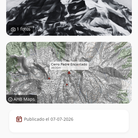
1 fotos
AHB Maps
Datos
Publicado el 07-07-2026
de
la