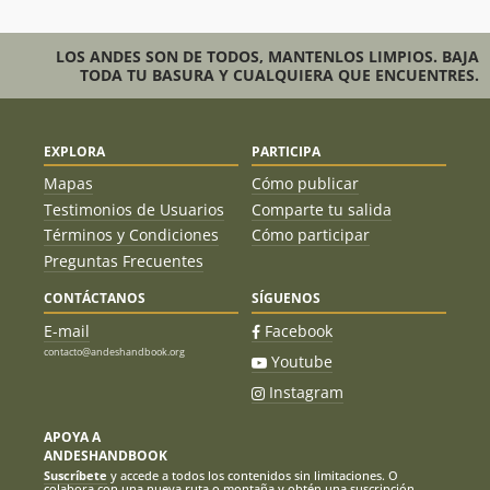
LOS ANDES SON DE TODOS, MANTENLOS LIMPIOS. BAJA
TODA TU BASURA Y CUALQUIERA QUE ENCUENTRES.
EXPLORA
PARTICIPA
Mapas
Cómo publicar
Testimonios de Usuarios
Comparte tu salida
Términos y Condiciones
Cómo participar
Preguntas Frecuentes
CONTÁCTANOS
SÍGUENOS
E-mail
Facebook
contacto@andeshandbook.org
Youtube
Instagram
APOYA A
ANDESHANDBOOK
Suscríbete
y accede a todos los contenidos sin limitaciones. O
colabora con una nueva ruta o montaña y obtén una suscripción