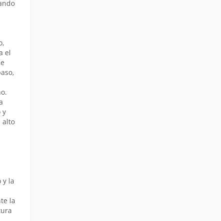
rando
o,
a el
ue
paso,
no.
a
 y
 alto
 y la
te la
tura