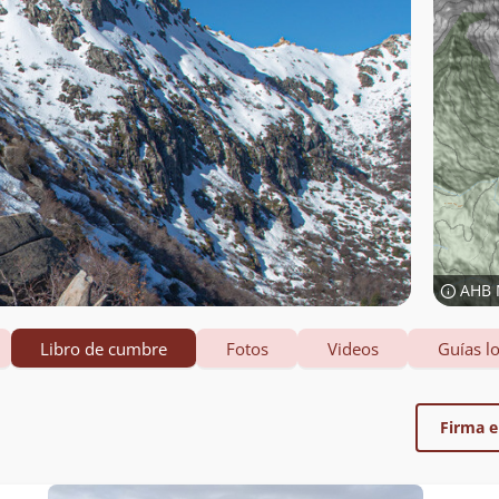
AHB 
Libro de cumbre
Fotos
Videos
Guías lo
Firma el