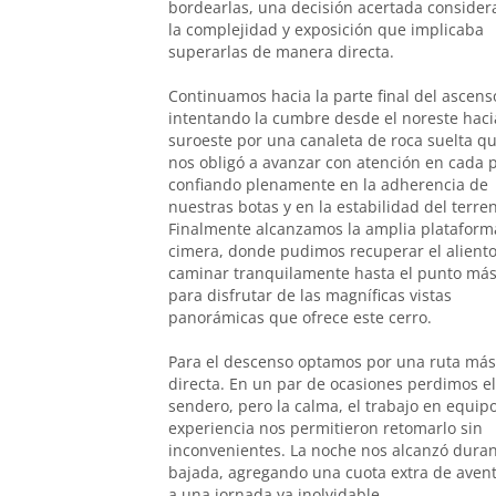
bordearlas, una decisión acertada conside
la complejidad y exposición que implicaba
superarlas de manera directa.
Continuamos hacia la parte final del ascens
intentando la cumbre desde el noreste haci
suroeste por una canaleta de roca suelta q
nos obligó a avanzar con atención en cada 
confiando plenamente en la adherencia de
nuestras botas y en la estabilidad del terre
Finalmente alcanzamos la amplia plataform
cimera, donde pudimos recuperar el aliento
caminar tranquilamente hasta el punto más
para disfrutar de las magníficas vistas
panorámicas que ofrece este cerro.
Para el descenso optamos por una ruta más
directa. En un par de ocasiones perdimos el
sendero, pero la calma, el trabajo en equipo
experiencia nos permitieron retomarlo sin
inconvenientes. La noche nos alcanzó duran
bajada, agregando una cuota extra de aven
a una jornada ya inolvidable.