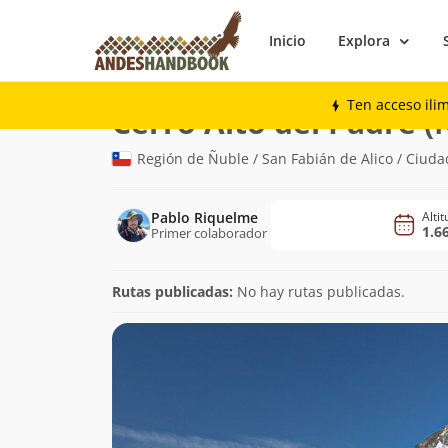
Inicio
Explora
Montaña
Cerro Alto del Padre (Ñuble)
Ten acceso ili
Cerro Alto del Padre (
Región de Ñuble / San Fabián de Alico / Ciuda
Pablo Riquelme
Alti
1.6
Primer colaborador
Rutas publicadas:
No hay rutas publicadas.