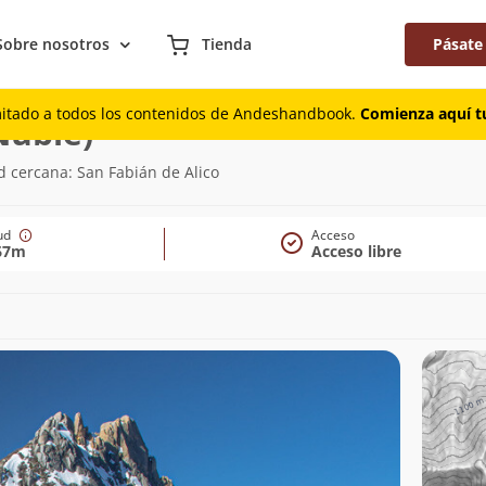
Sobre nosotros
Tienda
Pásate
mitado a todos los contenidos de Andeshandbook.
Comienza aquí tu
(1.667m)
Ñuble)
d cercana: San Fabián de Alico
tud
Acceso
67m
Acceso libre