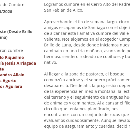
Logramos cumbre en el Cerro Alto del Padre
a de Cumbre
San Fabián de Alico.
6/2026
Aprovechando el fin de semana largo, cinco
amigos escapamos de Santiago con el objet
ste (Desde Brillo
de alcanzar esta llamativa cumbre del Valle 
una)
Valiente. Nos alojamos en el acogedor Cam
Brillo de Luna, desde donde iniciamos nues
eron cumbre
caminata en una fría mañana, avanzando p
hermoso sendero rodeado de copihues y b
lo Riquelme
nativo.
ía Jesús Arriagada
te
Al llegar a la zona de pastoreo, el bosque
jandro Allain
comenzó a abrirse y el sendero prácticame
as Agurto
desapareció. Desde ahí, la progresión depe
tor Aguilera
de la experiencia en media montaña, la lect
del terreno y el seguimiento de antiguas hu
de animales y caminantes. Al alcanzar el filo
circuito que teníamos planificado, nos
encontramos con un conjunto de rocas que
evaluamos cuidadosamente. Aunque llevá
equipo de aseguramiento y cuerdas, decid