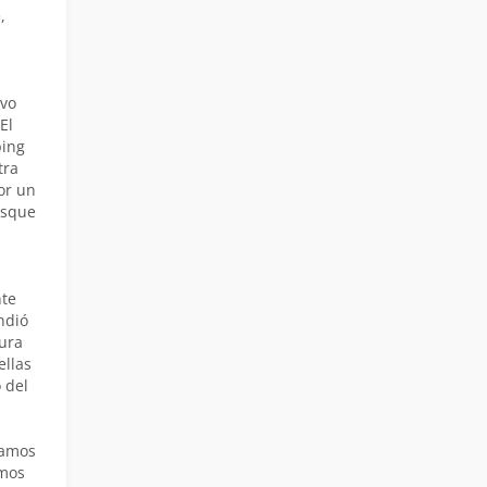
,
ivo
El
ping
tra
or un
osque
nte
ndió
ura
ellas
 del
bamos
imos