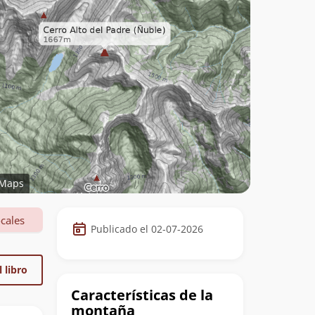
Maps
Datos
cales
Publicado el 02-07-2026
de
la
 libro
cumbre
Características de la
montaña