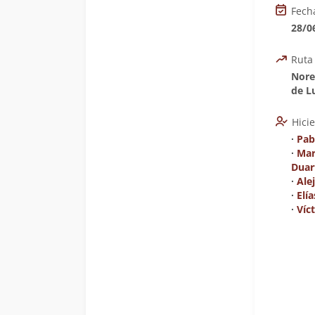
Fech
28/0
Ruta
Nore
de L
Hici
∙
Pab
∙
Mar
Duar
∙
Ale
∙
Elí
∙
Víc