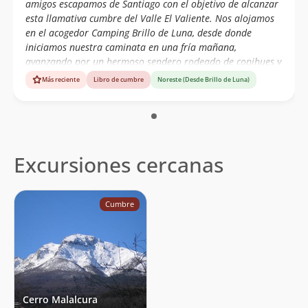
amigos escapamos de Santiago con el objetivo de alcanzar
esta llamativa cumbre del Valle El Valiente. Nos alojamos
en el acogedor Camping Brillo de Luna, desde donde
iniciamos nuestra caminata en una fría mañana,
avanzando por un hermoso sendero rodeado de copihues y
bosque nativo. Al llegar a la zona de pastoreo, el bosque
Más reciente
Libro de cumbre
Noreste (Desde Brillo de Luna)
comenzó a abrirse y el sendero prácticamente desapareció.
Desde ahí, la progresión dependió de la experiencia en
media montaña, la lectura del terreno y el seguimiento de
antiguas huellas de animales y caminantes. Al alcanzar el
filo del circuito que teníamos planificado, nos encontramos
Excursiones cercanas
con un conjunto de rocas que evaluamos cuidadosamente.
Aunque ll
Cumbre
Cerro Malalcura