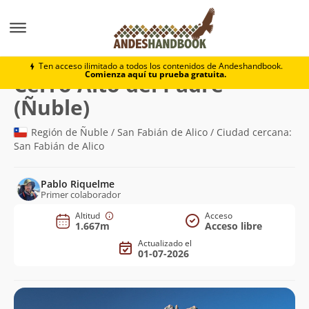
Montaña
Cerro Alto del Padre (Ñuble)
Ten acceso ilimitado a todos los contenidos de Andeshandbook.
Comienza aquí tu prueba gratuita.
Cerro Alto del Padre
(1.667m)
(Ñuble)
Región de Ñuble / San Fabián de Alico / Ciudad cercana:
San Fabián de Alico
Pablo Riquelme
Primer colaborador
Altitud
Acceso
1.667m
Acceso libre
Actualizado el
01-07-2026