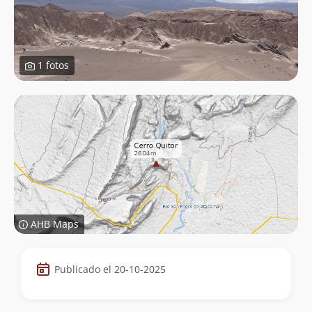
1 fotos
AHB Maps
Datos
Publicado el 20-10-2025
de
la