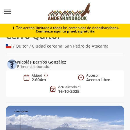
Montaña
Cerro Quitor
Ten acceso ilimitado a todos los contenidos de Andeshandbook.
Comienza aquí tu prueba gratuita.
(2.604m)
Cerro Quitor
/ Quitor / Ciudad cercana: San Pedro de Atacama
Nicolás Berríos González
Primer colaborador
Altitud
Acceso
2.604m
Acceso libre
Actualizado el
16-10-2025