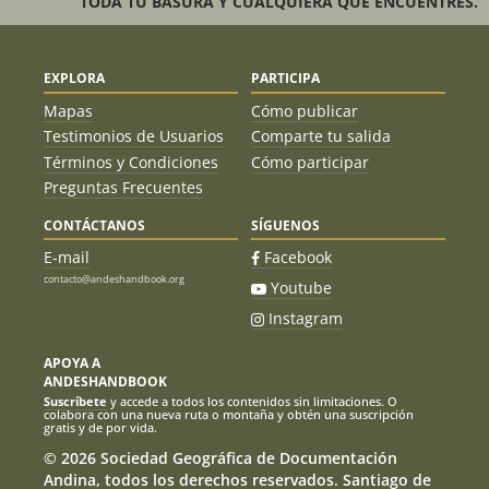
TODA TU BASURA Y CUALQUIERA QUE ENCUENTRES.
EXPLORA
PARTICIPA
Mapas
Cómo publicar
Testimonios de Usuarios
Comparte tu salida
Términos y Condiciones
Cómo participar
Preguntas Frecuentes
CONTÁCTANOS
SÍGUENOS
E-mail
Facebook
contacto@andeshandbook.org
Youtube
Instagram
APOYA A
ANDESHANDBOOK
Suscríbete
y accede a todos los contenidos sin limitaciones. O
colabora con una nueva ruta o montaña y obtén una suscripción
gratis y de por vida.
© 2026 Sociedad Geográfica de Documentación
Andina, todos los derechos reservados. Santiago de