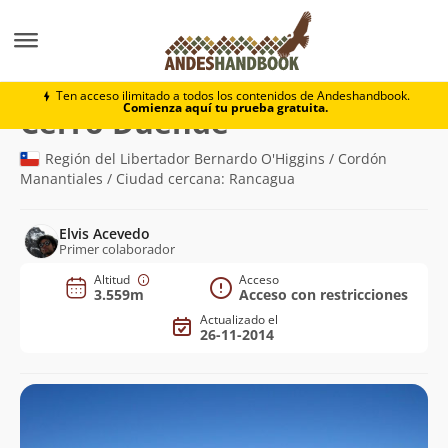
Montaña
Cerro Duende
Ten acceso ilimitado a todos los contenidos de Andeshandbook.
Comienza aquí tu prueba gratuita.
(3.559m)
Cerro Duende
Región del Libertador Bernardo O'Higgins / Cordón
Manantiales / Ciudad cercana: Rancagua
Elvis Acevedo
Primer colaborador
Altitud
Acceso
3.559m
Acceso con restricciones
Actualizado el
26-11-2014