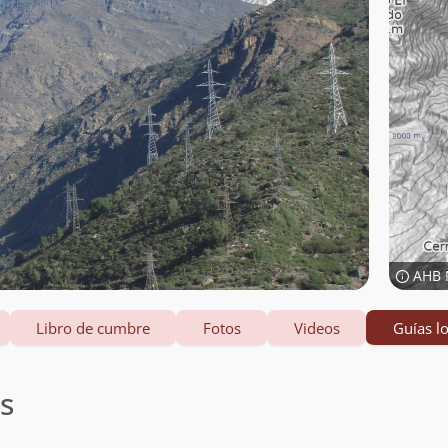
AHB 
Libro de cumbre
Fotos
Videos
Guías lo
es