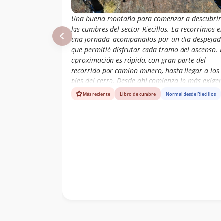
Una buena montaña para comenzar a descubrir
las cumbres del sector Riecillos. La recorrimos e
una jornada, acompañados por un día despeja
que permitió disfrutar cada tramo del ascenso. 
aproximación es rápida, con gran parte del
recorrido por camino minero, hasta llegar a los
pies del cerro. Desde ahí comienza lo más exigen
cerca de 900 metros de desnivel directo hacia la
Más reciente
Libro de cumbre
Normal desde Riecillos
cumbre, una pendiente constante donde cada p
va poniendo a prueba las últimas reservas de
energía. El esfuerzo encuentra su recompensa en
cima, con una panorámica abierta en todas las
direcciones, donde destacan las montañas del va
y la imponente presencia del Aconcagua en el
horizonte.