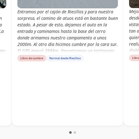
Mejor
Entramos por el cajón de Riecillos y para nuestra
desde
n
sorpresa, el camino de atuos está en bastante buen
vist
do
estado. A pesar de esto, dejamos el auto en la
tan o
La
entrada y caminamos hasta la base del cerro
quie
donde armamos nuestro campamento a unos
reali
2000m. Al otro día hicimos cumbre por la cara sur.
diab
te:
El GPS marcó 2998m. Encontramos un testimonio
en una punta más abajo de la cumbre.
Libr
Libro de cumbre
Normal desde Riecillos
aso
 la
lle