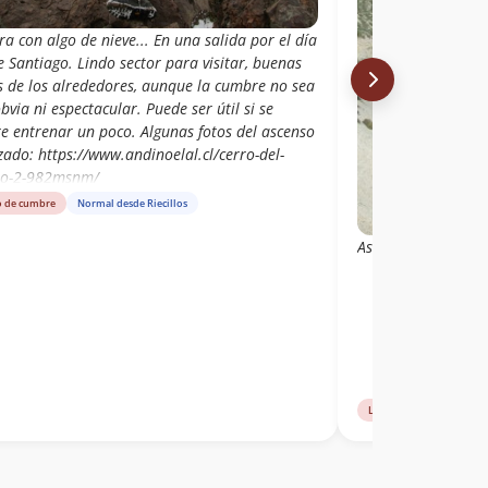
a con algo de nieve... En una salida por el día
 Santiago. Lindo sector para visitar, buenas
as de los alrededores, aunque la cumbre no sea
bvia ni espectacular. Puede ser útil si se
re entrenar un poco. Algunas fotos del ascenso
zado: https://www.andinoelal.cl/cerro-del-
lo-2-982msnm/
o de cumbre
Normal desde Riecillos
Ascenso travesía Pe
Libro de cumbre
Sur