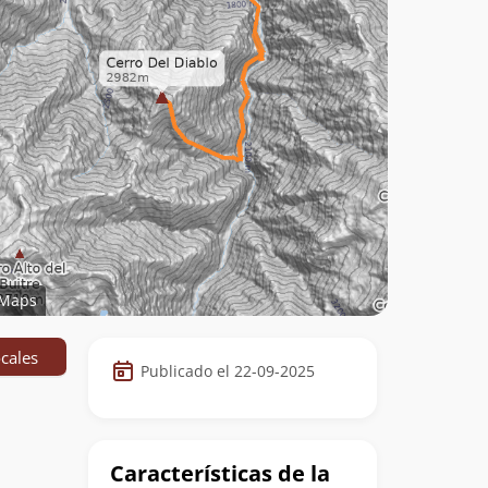
Maps
Datos
cales
Publicado el 22-09-2025
de
la
cumbre
Características de la