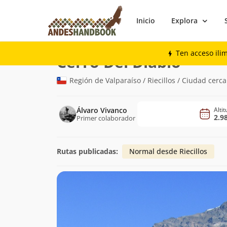
Inicio
Explora
Montaña
Cerro Del Diablo
Ten acceso ili
(2.982m)
Cerro Del Diablo
Región de Valparaíso / Riecillos / Ciudad cerc
Álvaro Vivanco
Alti
2.9
Primer colaborador
Rutas publicadas:
Normal desde Riecillos