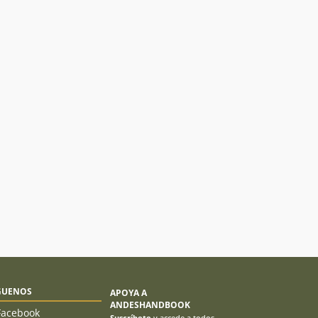
GUENOS
APOYA A
ANDESHANDBOOK
Facebook
Suscríbete
y accede a todos