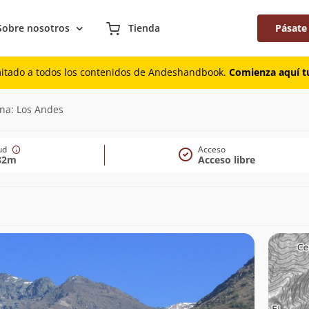
Sobre nosotros
Tienda
Pásate
mitado a todos los contenidos de Andeshandbook.
Comienza aquí tu
ana: Los Andes
tud
Acceso
82m
Acceso libre