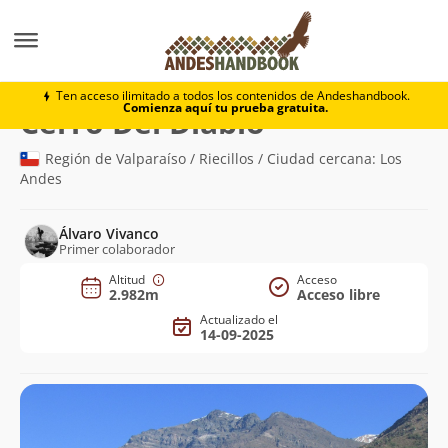
Montaña
Cerro Del Diablo
Ten acceso ilimitado a todos los contenidos de Andeshandbook.
Comienza aquí tu prueba gratuita.
(2.982m)
Cerro Del Diablo
Región de Valparaíso / Riecillos / Ciudad cercana: Los
Andes
Álvaro Vivanco
Primer colaborador
Altitud
Acceso
2.982m
Acceso libre
Actualizado el
14-09-2025