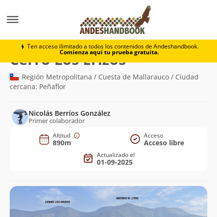
Montaña
Cerro Los Erizos
Ten acceso ilimitado a todos los contenidos de Andeshandbook.
Comienza aquí tu prueba gratuita.
(890m)
Cerro Los Erizos
Región Metropolitana / Cuesta de Mallarauco / Ciudad
cercana: Peñaflor
Nicolás Berríos González
Primer colaborador
Altitud
Acceso
890m
Acceso libre
Actualizado el
01-09-2025