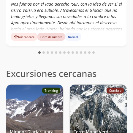
Nos fuimos por el lado derecho (Sur) con la idea de ver si el
Cerro Valeria era subible. Atravesamos el Glaciar que no
tenía grietas y llegamos sin novedades a la cumbre a las
4pm aproximadamente. Desde ahí iniciamos el descenso
hacia el otro lado (Norte) bajando por los eternos acarreos
de la ruta del Mono Negro, para llegar al final del día a
Más reciente
Libro de cumbre
Normal
dormir al Campamento Veguitas a 3.000 msnm.
Excursiones cercanas
Trekking
Cumbre
Mirador Glaciar Juncal
Cerro Mono Verde