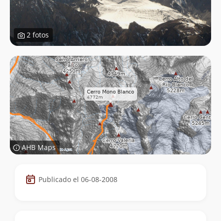
2 fotos
AHB Maps
Datos
Publicado el 06-08-2008
de
la
cumbre