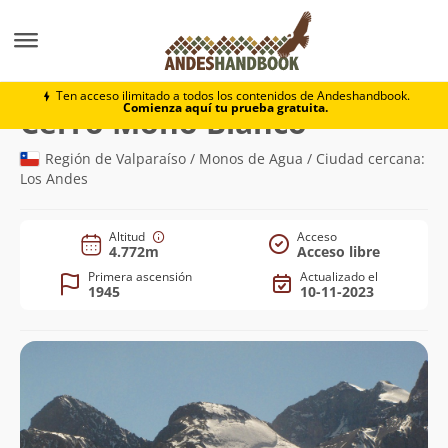
Montaña
Cerro Mono Blanco
Ten acceso ilimitado a todos los contenidos de Andeshandbook.
Comienza aquí tu prueba gratuita.
(4.772m)
Cerro Mono Blanco
Región de Valparaíso / Monos de Agua / Ciudad cercana:
Los Andes
Altitud
Acceso
4.772m
Acceso libre
Primera ascensión
Actualizado el
1945
10-11-2023