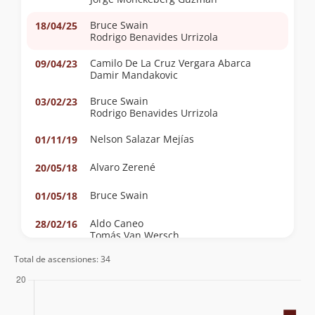
Bruce Swain
18/04/25
Rodrigo Benavides Urrizola
Camilo De La Cruz Vergara Abarca
09/04/23
Damir Mandakovic
Bruce Swain
03/02/23
Rodrigo Benavides Urrizola
Nelson Salazar Mejías
01/11/19
Alvaro Zerené
20/05/18
Bruce Swain
01/05/18
Aldo Caneo
28/02/16
Tomás Van Wersch
Total de ascensiones: 34
David Valdés
07/12/09
Juan Francisco Bustos
Patricio Gana
Emil Namur Yunis