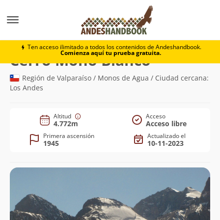
Montaña
Cerro Mono Blanco
Ten acceso ilimitado a todos los contenidos de Andeshandbook.
Comienza aquí tu prueba gratuita.
(4.772m)
Cerro Mono Blanco
Región de Valparaíso / Monos de Agua / Ciudad cercana:
Los Andes
Altitud
Acceso
4.772m
Acceso libre
Primera ascensión
Actualizado el
1945
10-11-2023