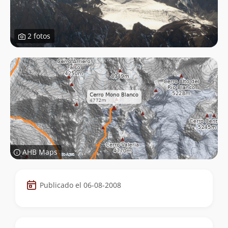
2 fotos
AHB Maps
Datos
Publicado el 06-08-2008
de
la
cumbre