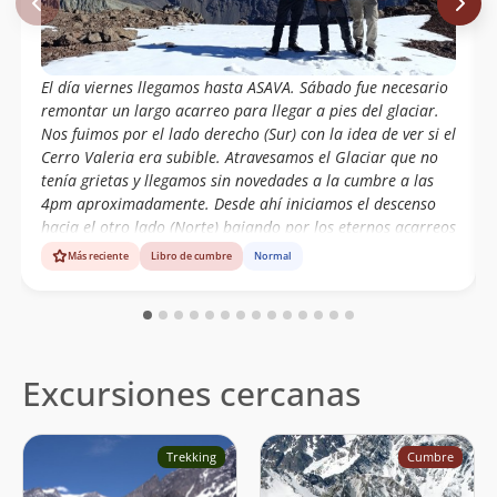
El día viernes llegamos hasta ASAVA. Sábado fue necesario
remontar un largo acarreo para llegar a pies del glaciar.
Nos fuimos por el lado derecho (Sur) con la idea de ver si el
Cerro Valeria era subible. Atravesamos el Glaciar que no
tenía grietas y llegamos sin novedades a la cumbre a las
4pm aproximadamente. Desde ahí iniciamos el descenso
hacia el otro lado (Norte) bajando por los eternos acarreos
de la ruta del Mono Negro, para llegar al final del día a
Más reciente
Libro de cumbre
Normal
dormir al Campamento Veguitas a 3.000 msnm.
Excursiones cercanas
Trekking
Cumbre