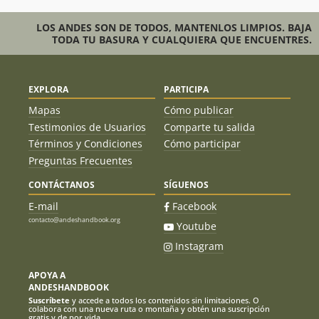
LOS ANDES SON DE TODOS, MANTENLOS LIMPIOS. BAJA
TODA TU BASURA Y CUALQUIERA QUE ENCUENTRES.
EXPLORA
PARTICIPA
Mapas
Cómo publicar
Testimonios de Usuarios
Comparte tu salida
Términos y Condiciones
Cómo participar
Preguntas Frecuentes
CONTÁCTANOS
SÍGUENOS
E-mail
Facebook
contacto@andeshandbook.org
Youtube
Instagram
APOYA A
ANDESHANDBOOK
Suscríbete
y accede a todos los contenidos sin limitaciones. O
colabora con una nueva ruta o montaña y obtén una suscripción
gratis y de por vida.