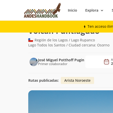
Inicio
Explora
Montaña
Volcán Puntiagudo
Ten acceso ili
(2.49
Volcán Puntiagudo
Región de los Lagos / Lago Rupanco
Lago Todos los Santos / Ciudad cercana: Osorno
José Miguel Potthoff Pugin
A
Primer colaborador
Rutas publicadas:
Arista Noroeste