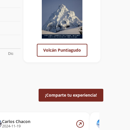
Volcán Puntiagudo
¡Comparte tu experiencia!
Carlos Chacon
Sebastián A
2024-11-19
2024-10-06