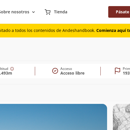
Sobre nosotros
Tienda
Pásate
mitado a todos los contenidos de Andeshandbook.
Comienza aquí tu
3m)
ltitud
Acceso
Prim
2.493m
Acceso libre
193