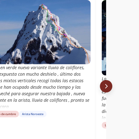
en verde nueva variante lluvia de coliflores,
expuesta con mucho deshielo , último dos
La temporada se es
s mixtos verticales recogí todas las estacas
pesar que la exposic
se han ocupado desde mucho tiempo y las
escalada no se sint
veché para asegurar nuestra bajada , nueva
fue la descarga de 
nte en la arista, lluvia de coliflores , pronto se
la rápida degradac
icara
dio el desafío al c
o de cumbre
Arista Noroeste
la cumbre, tipo 14 
compacta debajo de
Libro de cumbre
Ari
coliflores a la som
las estacas y abal