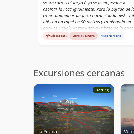
sobre roca, y al largo 6 ya se le empezaba a
Alcalde
asomar la roca igualmente. Para la bajada de l
León Vial Diaz
05/09/16
cima caminamos un poco hacia el lado oeste y 
ahí con un rapel de 60 metros y caminando un
Jose Miguel Calvo
19/09/15
poco es posible llegar justo a la base de la pare
Anton Felmer
de coliflores en donde termina el largo 5.
Valdivielso
Más reciente
Libro de cumbre
Arista Noroeste
Marcelo Camus
Juan Ignacio
18/09/15
Martinez Ovando
Pablo Chacon
13/08/15
Excursiones cercanas
Victor Antonio
Hevia Nuñez
Fernando Millar
Trekking
10/08/10
Geyson Millar
19/09/08
Marco Poblete
Nicolás Palma
12/09/08
Meyer
La Picada
Volc