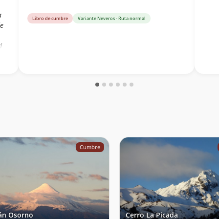
a
Libro de cumbre
Variante Neveros - Ruta normal
de
d
Cumbre
án Osorno
Cerro La Picada