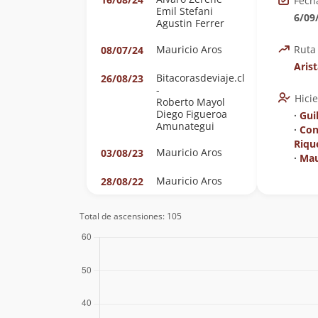
Fech
Emil Stefani
6/09
Agustin Ferrer
Mauricio Aros
Ruta
08/07/24
Aris
Bitacorasdeviaje.cl
26/08/23
-
Hici
Roberto Mayol
Diego Figueroa
∙
Gui
Amunategui
∙
Con
Riqu
Mauricio Aros
03/08/23
∙
Mau
Mauricio Aros
28/08/22
Erwin Vera Silva
20/09/21
Total de ascensiones: 105
Stephanie Epple
Stephanie Epple
08/09/21
Marcel Duhart
23/09/20
Gallardo
Anais Puig
06/09/20