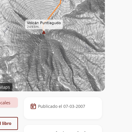
Maps
Datos
cales
Publicado el 07-03-2007
de
la
 libro
cumbre