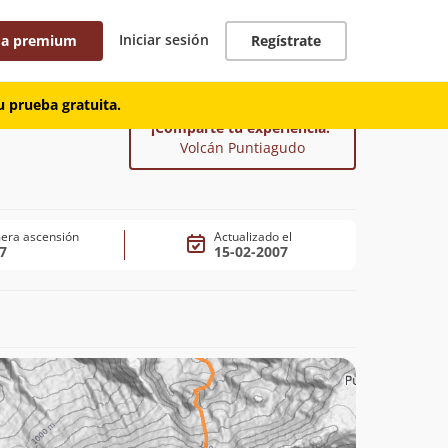
Iniciar sesión
 a premium
Regístrate
 prueba gratuita.
¡Comparte tu experiencia!
Volcán Puntiagudo
era ascensión
Actualizado el
7
15-02-2007