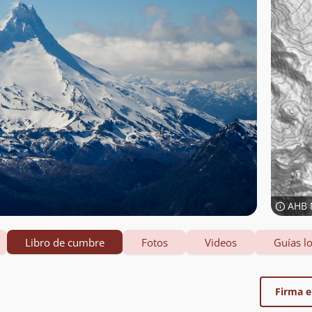
AHB 
Libro de cumbre
Fotos
Videos
Guías lo
Firma el