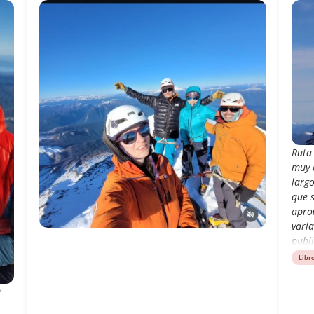
Ruta 
muy 
largo
que 
apro
varia
publ
Libr
e