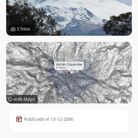
3 fotos
AHB Maps
Datos
Publicado el 13-12-2006
de
la