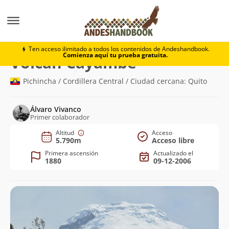
Montaña
Volcán Cayambe
Ten acceso ilimitado a todos los contenidos de Andeshandbook.
Comienza aquí tu prueba gratuita.
(5.790m)
Volcán Cayambe
Pichincha / Cordillera Central / Ciudad cercana: Quito
Álvaro Vivanco
Primer colaborador
Altitud
Acceso
5.790m
Acceso libre
Primera ascensión
Actualizado el
1880
09-12-2006