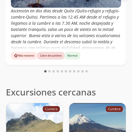
Ascensión en dos días desde Quito (Quito-refugio y refugio-
cumbre-Quito). Partimos a las 12.45 AM desde el refugio y
llegamos a la cumbre a las 7.30 AM, noche despejada y
bastante tranquila, salvo un poco de viento en la mitad
superior. Buena vista a varios de los volcanes ecuatorianos
desde la cumbre. Durante el descenso subió la niebla y
bajamos con relativa poca visibilidad, demoramos 4h de
bajada. El cerro es duro si uno no está aclimatado.
Más reciente
Libro de cumbre
Normal
Extraordinario guía Manuel Cobo
(
manuelocobo@gmail.com
).
Excursiones cercanas
Cumbre
Cumbre