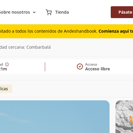
Sobre nosotros
Tienda
Pásate
mitado a todos los contenidos de Andeshandbook.
Comienza aquí tu
21m)
udad cercana: Combarbalá
tud
Acceso
21m
Acceso libre
lcas