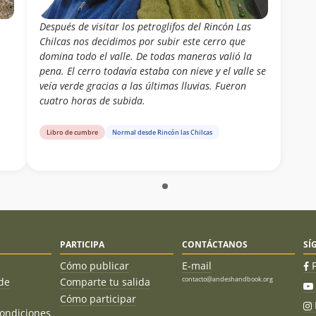
Después de visitar los petroglifos del Rincón Las
Chilcas nos decidimos por subir este cerro que
domina todo el valle. De todas maneras valió la
pena. El cerro todavía estaba con nieve y el valle se
veía verde gracias a las últimas lluvias. Fueron
cuatro horas de subida.
Libro de cumbre
Normal desde Rincón las Chilcas
PARTICIPA
CONTÁCTANOS
SÍ
Cómo publicar
E-mail
contacto@andeshandbook.org
de
Comparte tu salida
Cómo participar
ondiciones