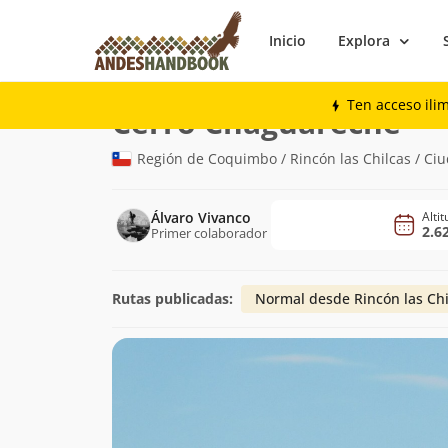
Inicio
Explora
Montaña
Cerro Chaguareche
Ten acceso ili
(2.6
Cerro Chaguareche
Región de Coquimbo / Rincón las Chilcas / Ci
Álvaro Vivanco
Alti
2.6
Primer colaborador
Rutas publicadas:
Normal desde Rincón las Chi