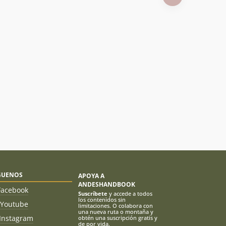
GUENOS
APOYA A
ANDESHANDBOOK
Facebook
Suscríbete
y accede a todos
los contenidos sin
Youtube
limitaciones. O colabora con
una nueva ruta o montaña y
Instagram
obtén una suscripción gratis y
de por vida.