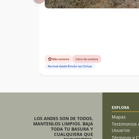
Más reciente
Libro de cumbre
Normal desde Rincón las Chilcas
EXPLORA
Mapas
LOS ANDES SON DE TODOS,
MANTENLOS LIMPIOS. BAJA
Testimonios 
TODA TU BASURA Y
Usuarios
CUALQUIERA QUE
Términos y C