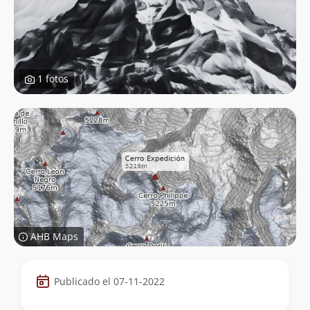
1 fotos
AHB Maps
Datos
Publicado el 07-11-2022
de