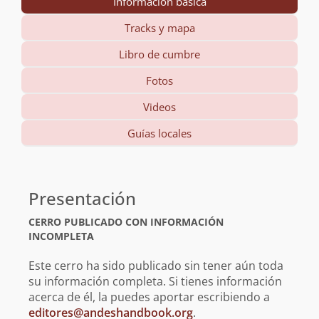
Información básica
Tracks y mapa
Libro de cumbre
Fotos
Videos
Guías locales
Información
básica
Presentación
CERRO PUBLICADO CON INFORMACIÓN
INCOMPLETA
Este cerro ha sido publicado sin tener aún toda
su información completa. Si tienes información
acerca de él, la puedes aportar escribiendo a
editores@andeshandbook.org
.