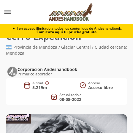
Montaña
Cerro Expedición
Ten acceso ilimitado a todos los contenidos de Andeshandbook.
Comienza aquí tu prueba gratuita.
(5.219m)
Cerro Expedición
Provincia de Mendoza / Glaciar Central / Ciudad cercana:
Mendoza
Corporación Andeshandbook
Primer colaborador
Altitud
Acceso
5.219m
Acceso libre
Actualizado el
08-08-2022