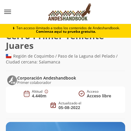
Montaña
Cerro Primer Teniente Juares
Ten acceso ilimitado a todos los contenidos de Andeshandbook.
Comienza aquí tu prueba gratuita.
Cerro Primer Teniente
(4.440m)
Juares
Región de Coquimbo / Paso de la Laguna del Pelado /
Ciudad cercana: Salamanca
Corporación Andeshandbook
Primer colaborador
Altitud
Acceso
4.440m
Acceso libre
Actualizado el
05-08-2022