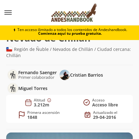
Montaña
Nevado de Chillán
Ten acceso ilimitado a todos los contenidos de Andeshandbook.
Comienza aquí tu prueba gratuita.
(3.212m)
Nevado de Chillán
Región de Ñuble / Nevados de Chillán / Ciudad cercana:
Chillán
Fernando Saenger
Cristian Barrios
Primer colaborador
Miguel Torres
Altitud
Acceso
3.212m
Acceso libre
Primera ascensión
Actualizado el
1848
29-04-2016