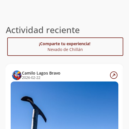
Klaus Vyhmeister
26/03/23
Ignacio Sepúlveda Figueroa
25/03/23
Actividad reciente
Nicolas Bustos Cortinez
03/12/22
Felipe Paillacar Iturra
16/04/22
¡Comparte tu experiencia!
Nevado de Chillán
Gabriel Ignacio Gonzalez Arias
26/03/22
Gabriel Ignacio Gonzalez Arias
26/03/22
Camilo Lagos Bravo
Klaus Vyhmeister
25/03/22
2026-02-22
Carlos Guerrero
13/02/22
Camilo Andrés Mora Hermosilla
28/12/21
Guido Marcelo Vigueras Hidalgo
28/11/21
José Andrés Oviedo Beltrán
14/11/21