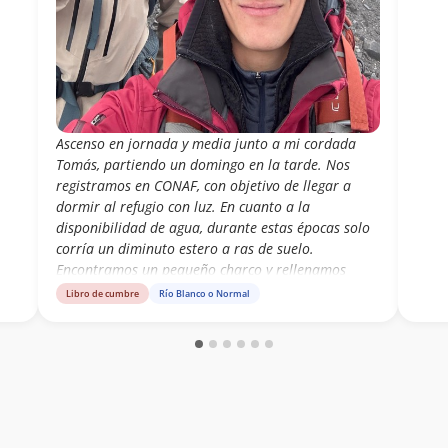
Ascenso en jornada y media junto a mi cordada
Tomás, partiendo un domingo en la tarde. Nos
registramos en CONAF, con objetivo de llegar a
dormir al refugio con luz. En cuanto a la
disponibilidad de agua, durante estas épocas solo
corría un diminuto estero a ras de suelo.
Encontramos un pequeño charco y rellenamos
agua mediante un filtro de carbono, ya que
Libro de cumbre
Río Blanco o Normal
obtenerla en movimiento nos estaba tomando
mucho tiempo. Segundo día iniciamos jornada a
eso de las 6:30am ya con luz, atravesando
inmediatamente un bosque muy húmedo (usar
impermeable) hasta llegar a la zona de piedras
volcánicas. Hubo mucha neblina durante toda la
mañana tal que no se podía ver más allá de un par