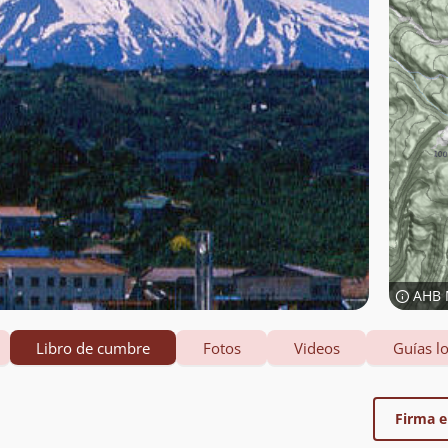
AHB 
Libro de cumbre
Fotos
Videos
Guías lo
Firma el