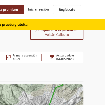
Iniciar sesión
 a premium
Regístrate
 prueba gratuita.
¡Comparte tu experiencia!
Volcán Calbuco
Primera ascensión
Actualizado el
1859
04-02-2023