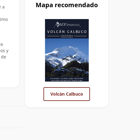
Mapa recomendado
e a
i
timo
de
os y
 de
Volcán Calbuco