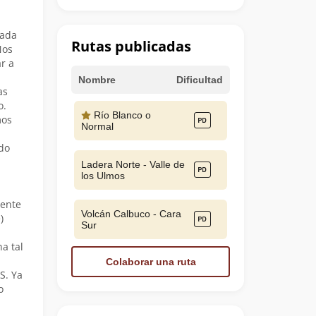
dada
Rutas publicadas
Nos
r a
Nombre
Dificultad
as
o.
Río Blanco o
mos
Normal
do
Ladera Norte - Valle de
los Ulmos
mente
Volcán Calbuco - Cara
)
Sur
a tal
Colaborar una ruta
S. Ya
o