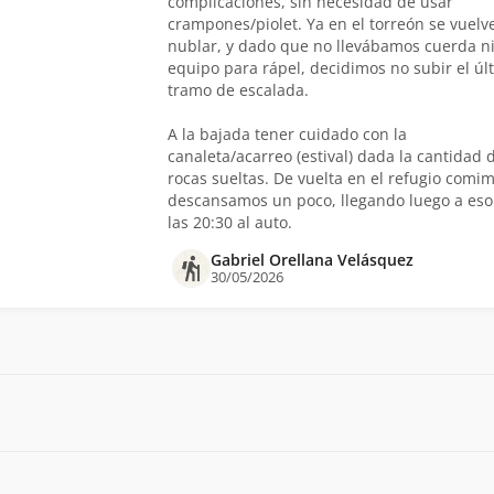
complicaciones, sin necesidad de usar
crampones/piolet. Ya en el torreón se vuelv
nublar, y dado que no llevábamos cuerda n
equipo para rápel, decidimos no subir el úl
tramo de escalada.
A la bajada tener cuidado con la
canaleta/acarreo (estival) dada la cantidad 
rocas sueltas. De vuelta en el refugio comim
descansamos un poco, llegando luego a eso
las 20:30 al auto.
Gabriel Orellana Velásquez
30/05/2026