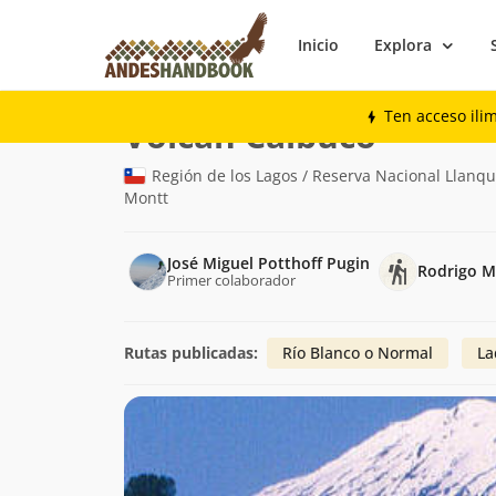
Inicio
Explora
Montaña
Volcán Calbuco
Ten acceso ili
(2.003m)
Volcán Calbuco
Región de los Lagos / Reserva Nacional Llanqu
Montt
José Miguel Potthoff Pugin
Rodrigo Mi
Primer colaborador
Rutas publicadas:
Río Blanco o Normal
La