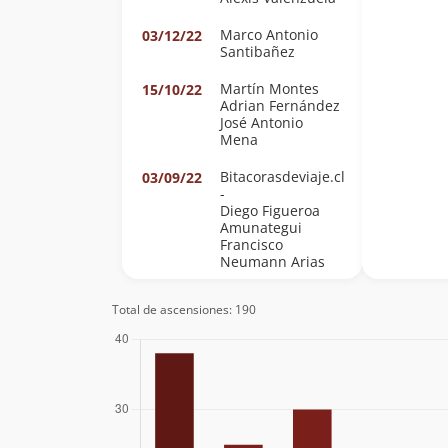
Marco Antonio
03/12/22
Santibañez
Martín Montes
15/10/22
Adrian Fernández
José Antonio
Mena
Bitacorasdeviaje.cl
03/09/22
-
Diego Figueroa
Amunategui
Francisco
Neumann Arias
Miguel Rusque
27/06/22
Total de ascensiones: 190
Juan Pablo Duran
25/06/22
Vergara
Juan Pablo Duran
25/06/22
Vergara
Alvaro Garcia
15/04/22