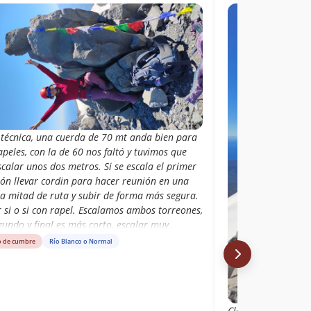
 técnica, una cuerda de 70 mt anda bien para
apeles, con la de 60 nos faltó y tuvimos que
calar unos dos metros. Si se escala el primer
eón llevar cordin para hacer reunión en una
 a mitad de ruta y subir de forma más segura.
 si o si con rapel. Escalamos ambos torreones,
gundo y final es más corto, escalar muy
ntrado, hay algunos pasitos de fe. Nos tocó
o de cumbre
Río Blanco o Normal
a soleado, sin viento. Experiencia
tacular.
Claudio y Aldo en 