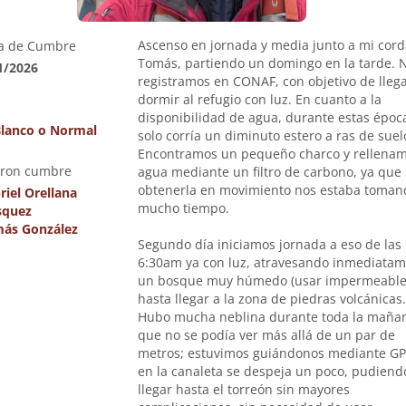
Ascenso en jornada y media junto a mi cor
a de Cumbre
Tomás, partiendo un domingo en la tarde. 
1/2026
registramos en CONAF, con objetivo de llega
dormir al refugio con luz. En cuanto a la
disponibilidad de agua, durante estas époc
Blanco o Normal
solo corría un diminuto estero a ras de suel
Encontramos un pequeño charco y rellena
eron cumbre
agua mediante un filtro de carbono, ya que
obtenerla en movimiento nos estaba toman
riel Orellana
mucho tiempo.
squez
ás González
Segundo día iniciamos jornada a eso de las
6:30am ya con luz, atravesando inmediata
un bosque muy húmedo (usar impermeable
hasta llegar a la zona de piedras volcánicas.
Hubo mucha neblina durante toda la mañan
que no se podía ver más allá de un par de
metros; estuvimos guiándonos mediante GP
en la canaleta se despeja un poco, pudiend
llegar hasta el torreón sin mayores