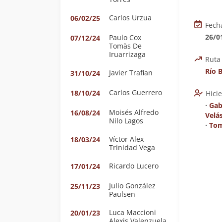
Carlos Urzua
06/02/25
Fech
26/0
Paulo Cox
07/12/24
Tomàs De
Iruarrizaga
Ruta
Río 
Javier Trafian
31/10/24
Carlos Guerrero
18/10/24
Hici
∙
Gab
Moisés Alfredo
16/08/24
Velá
Nilo Lagos
∙
Tom
Víctor Alex
18/03/24
Trinidad Vega
Ricardo Lucero
17/01/24
Julio González
25/11/23
Paulsen
Luca Maccioni
20/01/23
Alexis Valenzuela