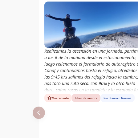
Egon Niklistchek
25/03/18
Redlich
Stephanie Epple
Nico Portiño
25/03/18
Diego Figueroa
01/03/18
Amunategui
Realizamos la ascensión en una jornada, partim
a las 6 de la mañana desde el estacionamiento,
Mauricio
27/11/17
luego rellenamos el formulario de autoregistro 
Martinez Hurtado
Conaf y continuamos hasta el refugio, alrededor
Marcel Duhart
26/09/17
las 9:45 hrs salimos del refugio hacia la cumbre
Gallardo
nos tocó una ruta seca, con 90% y lo otro hielo
duro, caían rocas en la canaleta y la escalada fu
Claudio Rosas
17/09/17
compleja debido a viento puelche y fuertes rafaj
Gabriel Muñoz
Más reciente
Libro de cumbre
Río Blanco o Normal
nos demoramos por esto último pero llegamos a
Sergio Larrondo
Roberto Mayol
cumbre a las 15:40 hrs para luego realizar una
Cristian Vásquez
rapel y emprender el descenso hacia el auto
llegamos a las 21 horas 15 horas en total de
Matúa Vahine
21/01/17
marcha.
Denisse