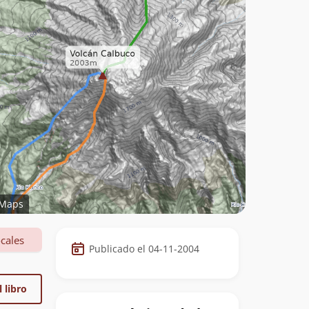
Maps
Datos
cales
Publicado el 04-11-2004
de
la
 libro
cumbre