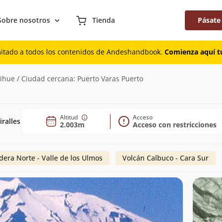
Sobre nosotros
Tienda
Pásate
mitado a todos los contenidos de Andeshandbook.
Comienza aquí tu
ihue / Ciudad cercana: Puerto Varas Puerto
Altitud
Acceso
ralles
2.003m
Acceso con restricciones
dera Norte - Valle de los Ulmos
Volcán Calbuco - Cara Sur