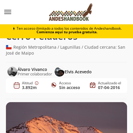
Montaña
Cerro Peladeros
Ten acceso ilimitado a todos los contenidos de Andeshandbook.
Comienza aquí tu prueba gratuita.
(3.892m)
Cerro Peladeros
Región Metropolitana / Lagunillas / Ciudad cercana: San
José de Maipo
Álvaro Vivanco
Elvis Acevedo
Primer colaborador
Altitud
Acceso
Actualizado el
3.892m
Sin acceso
07-04-2016