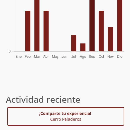
Sergio Kunstmann
Sergio Kunstmann
18/11/51
Otto Pfenniger
12/10/40
Erwin Hein
21/04/35
Otto Pfenniger
Actividad reciente
¡Comparte tu experiencia!
Cerro Peladeros