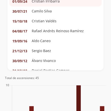
Cristian Irribarra
01/09/24
Camilo Silva
30/07/21
Cristian Valdés
15/10/18
Rafael Andrés Reinoso Ramírez
04/08/17
Aldo Caneo
19/09/16
Sergio Baez
21/12/13
Álvaro Vivanco
30/09/12
Daniel Bastias Campos
31/10/10
Total de ascensiones: 45
Marcelo Alonso Alfaro Daza
11/10/09
Sergio Kunstmann
27/03/83
Ludwig Krahl
Wolfgang Förster
Wolfgang Förster
04/02/68