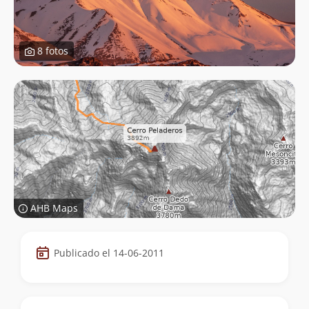
8 fotos
AHB Maps
Datos
Publicado el 14-06-2011
de
la