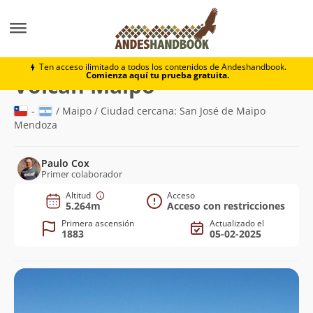
Montaña
Volcán Maipo
Ten acceso ilimitado a todos los contenidos de Andeshandbook.
Comienza aquí tu prueba gratuita.
(5.264m)
Volcán Maipo
-
/ Maipo / Ciudad cercana: San José de Maipo
Mendoza
Paulo Cox
Primer colaborador
Altitud
Acceso
5.264m
Acceso con restricciones
Primera ascensión
Actualizado el
1883
05-02-2025