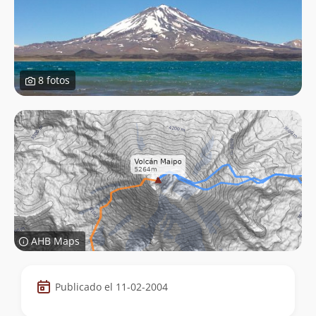
8 fotos
AHB Maps
Datos
Publicado el 11-02-2004
de