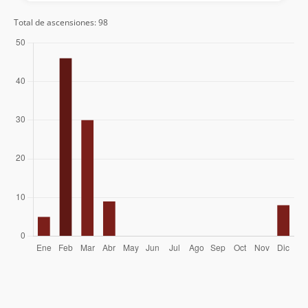
Nelson Salazar Mejías
31/03/18
Andrés Barrientos Cárdenas
Total de ascensiones: 98
Wilson Bucherenick
Cristian Varas Jaime
Maritza Alvarado
Camilo Amigo
Sergio Leal
Philippe Boisier
02/03/18
Andrés Vicent
Adriana Reyes
Raphaël Hurvy
Rodrigo Echeverria
Francisca Saavedra
Loreto Henriquez Henriquez
Francisco Canales
23/02/18
Elvis Acevedo
15/02/17
Sergio Infante
03/02/17
Glauco Muratti
Fabian Conte
Beatriz Andrea Delgado Fonfach
20/02/16