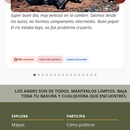
Azócar, Jorge Quinteros, Pablo Serrano,
Rodrigo Cabrera
Super buen día, muy ventoso en la cumbre. Salimos desde
Joaquin Baranao Diaz
28/12/03
Manuel Moya
los autos, no hicimos campamento intermedio. Buen pique!
Ismael Mena Valdés
El río estaba bajo, no fue problema cruzarlo.
Mario Arredondo,claudia Lopez,pato
11/01/98
Moreno Y Ignacio Alcalde
Wolfgang Förster
14/03/70
Más reciente
Libro de cumbre
Ladera Suroeste
Wolfgang Förster
19/02/48
Eberhard Meier
LOS ANDES SON DE TODOS, MANTENLOS LIMPIOS. BAJA
TODA TU BASURA Y CUALQUIERA QUE ENCUENTRES.
EXPLORA
PARTICIPA
Mapas
Cómo publicar