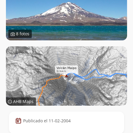
8 fotos
AHB Maps
Datos
Publicado el 11-02-2004
de