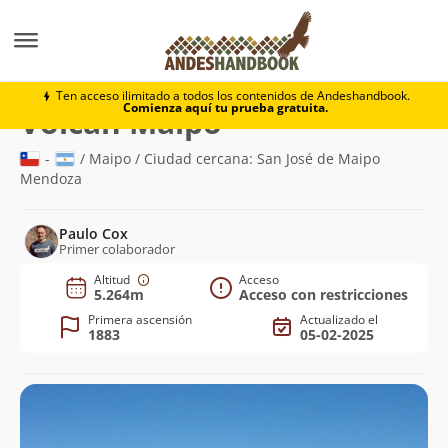
Montaña
Volcán Maipo
Ten acceso ilimitado a todos los contenidos de Andeshandbook.
Comienza aquí tu prueba gratuita.
(5.264m)
Volcán Maipo
-
/ Maipo / Ciudad cercana: San José de Maipo
Mendoza
Paulo Cox
Primer colaborador
Altitud
Acceso
5.264m
Acceso con restricciones
Primera ascensión
Actualizado el
1883
05-02-2025