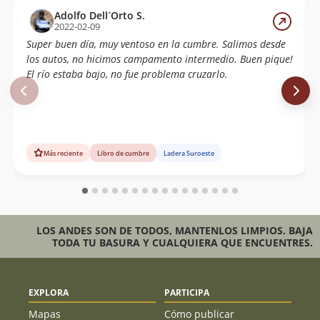
Adolfo Dell´Orto S.
2022-02-09
Super buen día, muy ventoso en la cumbre. Salimos desde
los autos, no hicimos campamento intermedio. Buen pique!
El río estaba bajo, no fue problema cruzarlo.
Más reciente
Libro de cumbre
Ladera Suroeste
LOS ANDES SON DE TODOS, MANTENLOS LIMPIOS. BAJA
TODA TU BASURA Y CUALQUIERA QUE ENCUENTRES.
EXPLORA
PARTICIPA
Mapas
Cómo publicar