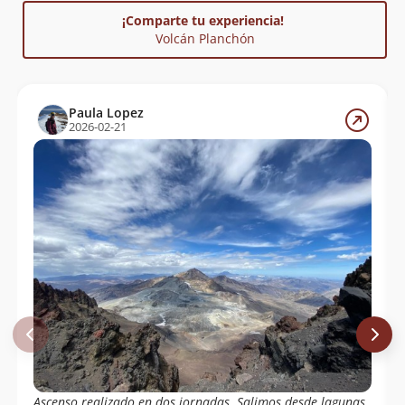
Nicolas Bustos Cortinez
08/05/22
¡Comparte tu experiencia!
Volcán Planchón
Andrea Campos
08/05/22
Felipe Lautaro Aravena Poque
11/02/22
Paula Lopez
Ricardo Díaz Miranda
02/02/22
2026-02-21
Hector Gonzalez Gomez
14/03/21
Carlos Guerrero
01/01/21
Ignacio Reyes
07/12/20
Pablo Riquelme
15/02/20
Cristian Irribarra
Marcelo Maldonado
02/01/20
Juan Carlos Salas Arriagada
02/11/19
Pablo Hernandez
01/11/19
Ascenso realizado en dos jornadas. Salimos desde lagunas