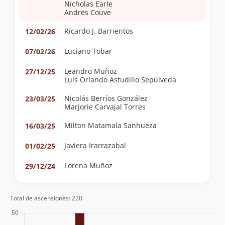
Nicholas Earle
Andres Couve
Ricardo J. Barrientos
12/02/26
Luciano Tobar
07/02/26
Leandro Muñoz
27/12/25
Luis Orlando Astudillo Sepúlveda
Nicolás Berríos González
23/03/25
Marjorie Carvajal Torres
Milton Matamala Sanhueza
16/03/25
Javiera Irarrazabal
01/02/25
Lorena Muñoz
29/12/24
Héctor Becerra Díaz
28/12/24
Total de ascensiones: 220
Luis Saez
17/11/24