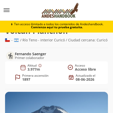
Montaña
Volcán Planchón
Ten acceso ilimitado a todos los contenidos de Andeshandbook.
Comienza aquí tu prueba gratuita.
(3.977m)
Volcán Planchón
-
/ Río Teno - interior Curicó / Ciudad cercana: Curicó
Fernando Saenger
Primer colaborador
Altitud
Acceso
3.977m
Acceso libre
Primera ascensión
Actualizado el
1897
08-06-2026