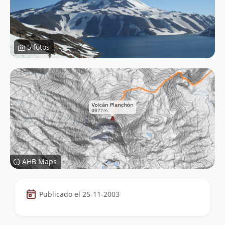
5 fotos
AHB Maps
Datos
Publicado el 25-11-2003
de
la