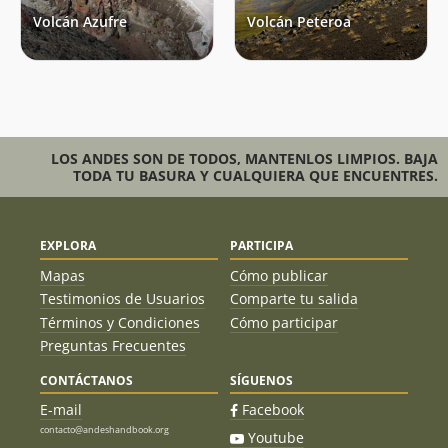
Volcán Azufre
Volcán Peteroa
Erick Gonzalo Troncoso Villa
09/12/16
Mauricio Cid
20/11/16
Conrado Riquelme
Claudio Andres
26/03/16
LOS ANDES SON DE TODOS, MANTENLOS LIMPIOS. BAJA
Alejandro Huerta
29/11/15
TODA TU BASURA Y CUALQUIERA QUE ENCUENTRES.
Alberto Martinez Rioseco
21/05/15
EXPLORA
PARTICIPA
Andrea Torres
04/04/15
Arnau Sardà
Mapas
Cómo publicar
Testimonios de Usuarios
Comparte tu salida
Victor Hernandez
07/12/14
Patricio Antonio Chamorro Vergara
Términos y Condiciones
Cómo participar
Preguntas Frecuentes
Soledad Gallegos, Erika Rodriguez,
09/02/14
Milene Conde, Marcelo Quilodrán,
CONTÁCTANOS
SÍGUENOS
Daniel González, Sebastian Reyes,
Cristobal Gándara, Manuel Arredondo,
E-mail
Facebook
Cristian Araya, Enrique Hepner, Vicente
contacto@andeshandbook.org
Youtube
Olavarría, Juan Pablo Barahona,