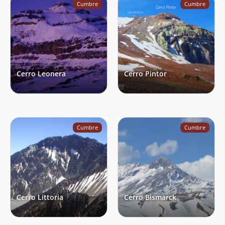
Cumbre
Cumbre
Simón Klesse
21/01/24
Matías Sanhueza
Jan Schilling
Agustin Aquiles Sepúlveda Guzman
20/01/24
Francisco Quijada Fehrmann
20/01/24
Cerro Leonera
Cerro Pintor
Tamy Veliz
Rossman Larez
20/01/24
Joaquín León
19/01/24
Cumbre
Cumbre
Roberto Stekel
13/01/24
Rodrigo Jasen
Francisco Brinkmann
Joaquín Márquez
12/01/24
Edgardo Alexis Balboa
03/01/24
Cerro Littoria
Cerro Bismarck
Cristian Aros Gamboa
01/01/24