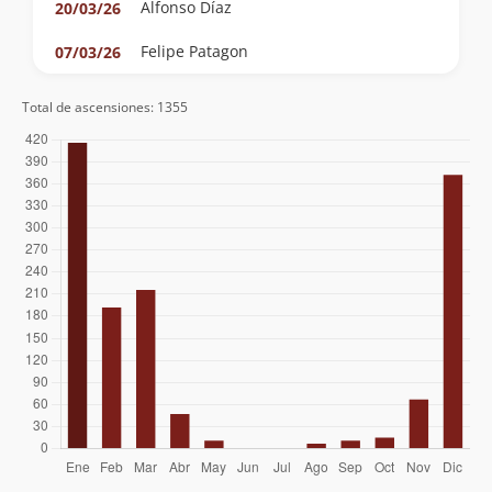
Alfonso Díaz
20/03/26
Felipe Patagon
07/03/26
Milton Matamala Sanhueza
07/02/26
Total de ascensiones: 1355
Claudio Maureira
24/01/26
Rob Artm
17/01/26
Diego Castillo Rouliez
03/01/26
Nicolás Berríos González
03/01/26
Álvaro Vivanco
03/01/26
Manuel Vivanco
Gabriel Orellana Velásquez
28/12/25
Lorenzo Iglesias
Sergio Pinedo
Hugo Martínez
22/10/25