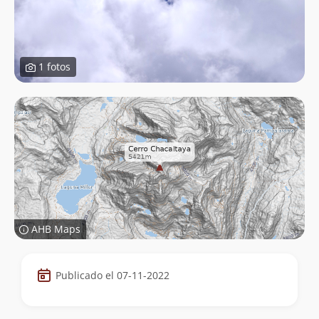
1 fotos
AHB Maps
Datos
Publicado el 07-11-2022
de
la