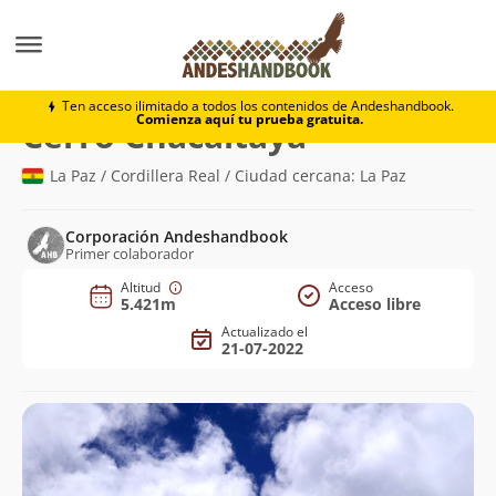
Montaña
Cerro Chacaltaya
Ten acceso ilimitado a todos los contenidos de Andeshandbook.
Comienza aquí tu prueba gratuita.
(5.421m)
Cerro Chacaltaya
La Paz / Cordillera Real / Ciudad cercana: La Paz
Corporación Andeshandbook
Primer colaborador
Altitud
Acceso
5.421m
Acceso libre
Actualizado el
21-07-2022