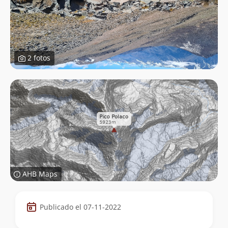
2 fotos
AHB Maps
Datos
Publicado el 07-11-2022
de