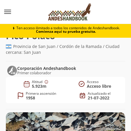
Montaña
Pico Polaco
Ten acceso ilimitado a todos los contenidos de Andeshandbook.
Comienza aquí tu prueba gratuita.
(5.923m)
Pico Polaco
Provincia de San Juan / Cordón de la Ramada / Ciudad
cercana: San Juan
Corporación Andeshandbook
Primer colaborador
Altitud
Acceso
5.923m
Acceso libre
Primera ascensión
Actualizado el
1958
21-07-2022