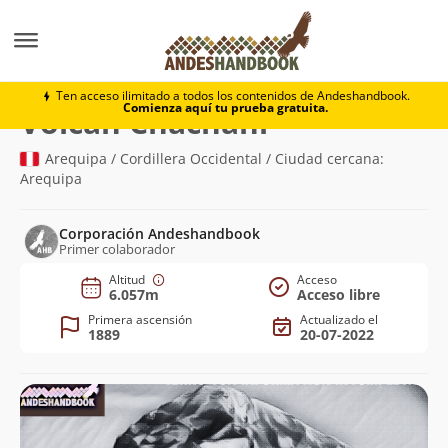
Montaña
Volcán Chachani
Ten acceso ilimitado a todos los contenidos de Andeshandbook.
Comienza aquí tu prueba gratuita.
(6.057m)
Volcán Chachani
Arequipa / Cordillera Occidental / Ciudad cercana:
Arequipa
Corporación Andeshandbook
Primer colaborador
Altitud
Acceso
6.057m
Acceso libre
Primera ascensión
Actualizado el
1889
20-07-2022