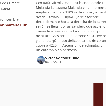
Con Rafa, Aitzol y Manu, subiendo desde L
a de Cumbre
Mojanda La Laguna Mojanda es un hermos
1/2012
emplazamiento, a 3700 m de altitud, accesi
desde Otavalo El Fuya-Fuya se asciende
eron cumbre
decididamente hacia la derecha de la carret
tor Gonzalez Huici
según se llega, por un sendero que asciend
eminado a través de la hierba alta del pár
de altura. Más arriba el terreno se vuelve r
y opone algún paso delicado antes de coron
cubre a 4220 m. Ascensión de aclimatación
un entorno bien hermoso.
Victor Gonzalez Huici
06/02/2024