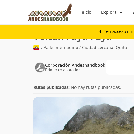
Inicio
Explora
Montaña
Volcán Fuya-Fuya
Ten acceso ili
(4.279m
Volcán Fuya-Fuya
/ Valle Internadino / Ciudad cercana: Quito
Corporación Andeshandbook
Primer colaborador
Rutas publicadas:
No hay rutas publicadas.