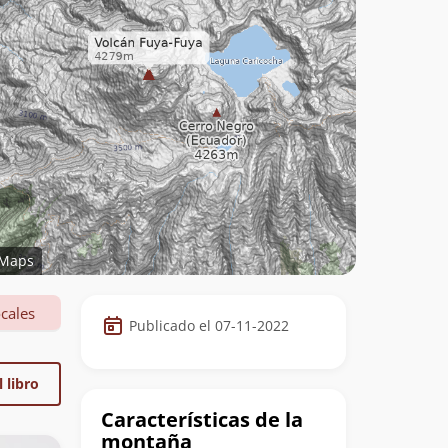
Maps
Datos
cales
Publicado el 07-11-2022
de
la
 libro
cumbre
Características de la
montaña