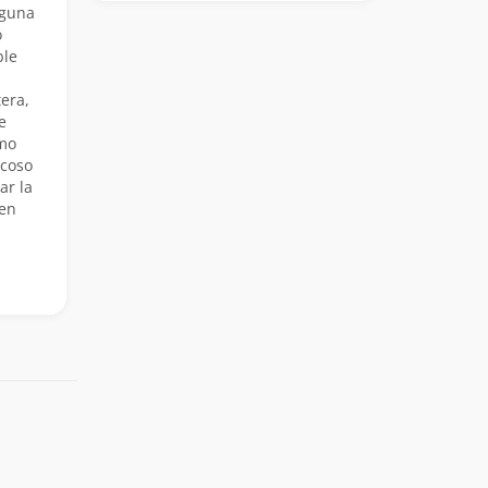
aguna
o
ble
era,
e
amo
ocoso
ar la
 en