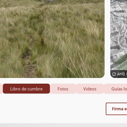
AHB 
Libro de cumbre
Fotos
Videos
Guías lo
Firma el