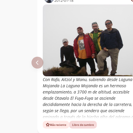
2012-01-18
Con Rafa, Aitzol y Manu, subiendo desde Laguna
Mojanda La Laguna Mojanda es un hermoso
emplazamiento, a 3700 m de altitud, accesible
desde Otavalo El Fuya-Fuya se asciende
decididamente hacia la derecha de la carretera,
según se llega, por un sendero que asciende
eminado a través de la hierba alta del páramo 
altura. Más arriba el terreno se vuelve rocoso y
Más reciente
Libro de cumbre
opone algún paso delicado antes de coronar la