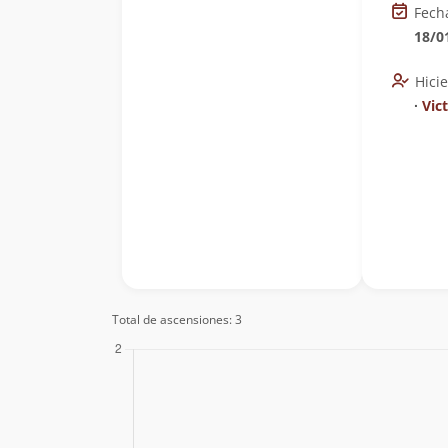
Fech
18/0
Hici
∙
Vic
Total de ascensiones: 3