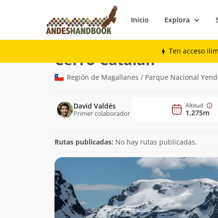
Inicio
Explora
Montaña
Cerro Catalán
Ten acceso ili
(1.275m)
Cerro Catalán
Región de Magallanes / Parque Nacional Yende
David Valdés
Altitud
1.275m
Primer colaborador
Rutas publicadas:
No hay rutas publicadas.