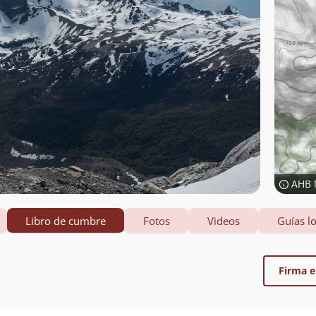
AHB 
Libro de cumbre
Fotos
Videos
Guías lo
Firma el