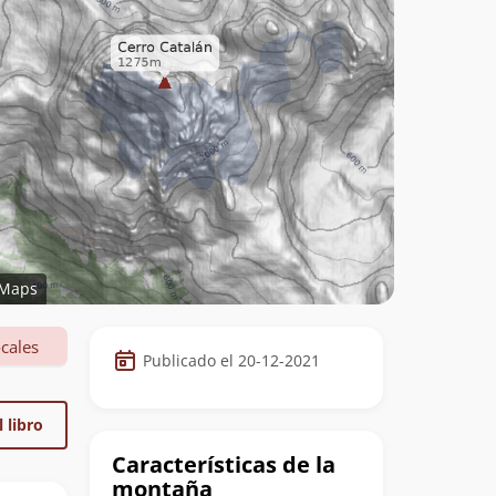
Maps
Datos
cales
Publicado el 20-12-2021
de
la
 libro
cumbre
Características de la
montaña