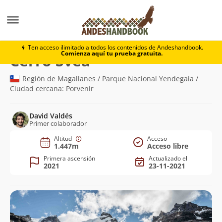
Montaña
Cerro Svea
Ten acceso ilimitado a todos los contenidos de Andeshandbook.
Comienza aquí tu prueba gratuita.
(1.447m)
Cerro Svea
Región de Magallanes / Parque Nacional Yendegaia /
Ciudad cercana: Porvenir
David Valdés
Primer colaborador
Altitud
Acceso
1.447m
Acceso libre
Primera ascensión
Actualizado el
2021
23-11-2021