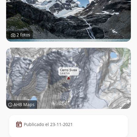
2 fotos
AHB Maps
Datos
Publicado el 23-11-2021
de