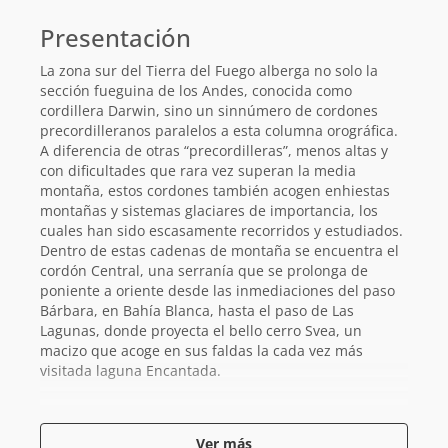
básica
Presentación
La zona sur del Tierra del Fuego alberga no solo la
sección fueguina de los Andes, conocida como
cordillera Darwin, sino un sinnúmero de cordones
precordilleranos paralelos a esta columna orográfica.
A diferencia de otras “precordilleras”, menos altas y
con dificultades que rara vez superan la media
montaña, estos cordones también acogen enhiestas
montañas y sistemas glaciares de importancia, los
cuales han sido escasamente recorridos y estudiados.
Dentro de estas cadenas de montaña se encuentra el
cordón Central, una serranía que se prolonga de
poniente a oriente desde las inmediaciones del paso
Bárbara, en Bahía Blanca, hasta el paso de Las
Lagunas, donde proyecta el bello cerro Svea, un
macizo que acoge en sus faldas la cada vez más
visitada laguna Encantada.
El cerro Svea fue documentado por vez primera por el
sueco Carl Skottsberg, quien junto a Percy Quensel,
Ver más