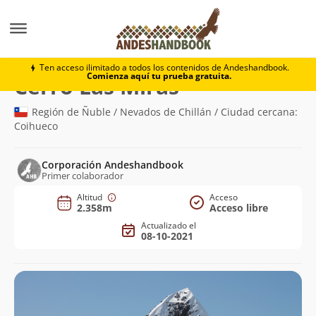
Montaña
Cerro Las Miras
Ten acceso ilimitado a todos los contenidos de Andeshandbook.
Comienza aquí tu prueba gratuita.
(2.358m)
Cerro Las Miras
Región de Ñuble / Nevados de Chillán / Ciudad cercana:
Coihueco
Corporación Andeshandbook
Primer colaborador
Altitud
Acceso
2.358m
Acceso libre
Actualizado el
08-10-2021