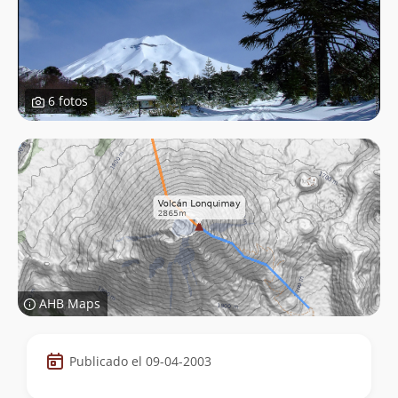
6 fotos
AHB Maps
Datos
Publicado el 09-04-2003
de