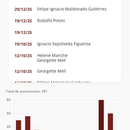
Felipe Ignacio Maldonado Gutiérrez
29/12/25
Rodolfo Poloni
19/12/25
19/12/25
Ignacio Sepúlveda Figueroa
19/10/25
Helene Manche
12/10/25
Georgette Mell
Georgette Mell
12/10/25
Milton Matamala Sanhueza
16/07/25
Total de ascensiones: 391
Solange Barros Bustos
16/03/25
María-Paz Collío Pineda
Cyrille Romain
13/07/24
Fernando González
08/07/24