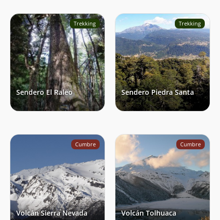
Rodrigo Salazar
18/09/21
Trekking
Trekking
Juan Pablo Duran Vergara
23/07/21
Terraventura Outdoor
09/02/21
Fabian Alonso Jara Navarrete
04/02/20
Sendero El Raleo
Sendero Piedra Santa
Macarena Fuentealba
11/01/20
Igor Cazés
04/11/19
Mandiza Avila Ramirez
21/09/19
Cumbre
Cumbre
Enrique Cruz
30/06/19
Montserrat Lara Sutulov
Edgardo Alexis Balboa
21/06/19
Fabián Elso Esparza
06/04/19
Victor Astudillo
Volcán Sierra Nevada
Volcán Tolhuaca
Fernanda Astudillo Elgueta