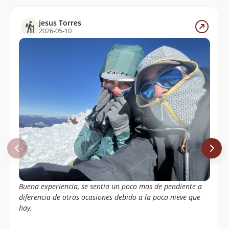
Cristián Arriagada
31/10/22
Jesus Torres
2026-05-10
Jhon Soto
16/10/22
Pablo Granados
13/09/22
Max Westermeyer
06/06/22
Gustavo Peña
15/04/22
Terraventura Outdoor
24/02/22
M. Eduardo Vidaurrazaga
18/02/22
Victoria Rozas Scaramelli
25/01/22
Felipe Paillacar Iturra
23/01/22
Buena experiencia, se sentia un poco mas de pendiente a
Sebastian Ortiz
31/12/21
diferencia de otras ocasiones debido a la poca nieve que
hay.
Alejandro Huerta
05/12/21
Claudio Vicencio