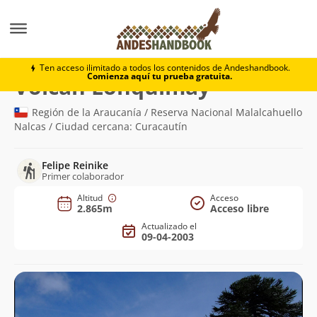
Montaña
Volcán Lonquimay
Ten acceso ilimitado a todos los contenidos de Andeshandbook.
Comienza aquí tu prueba gratuita.
(2.865m)
Volcán Lonquimay
Región de la Araucanía / Reserva Nacional Malalcahuello
Nalcas / Ciudad cercana: Curacautín
Felipe Reinike
Primer colaborador
Altitud
Acceso
2.865m
Acceso libre
Actualizado el
09-04-2003