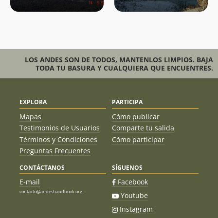
Jorge Pablo Daza Andrade
10/02/19
Jorge Silva
26/01/19
Andres Alcaino
05/01/19
LOS ANDES SON DE TODOS, MANTENLOS LIMPIOS. BAJA
Maria Eugenia Barros
TODA TU BASURA Y CUALQUIERA QUE ENCUENTRES.
Juan Echeparreborde
01/01/19
Marcel Duhart Gallardo
21/10/18
EXPLORA
PARTICIPA
Mapas
Cómo publicar
Yasna Arriagada
21/10/18
Testimonios de Usuarios
Comparte tu salida
Términos y Condiciones
Cómo participar
Eduardo Atalah
06/10/18
Preguntas Frecuentes
Stephanie Epple
19/08/18
CONTÁCTANOS
SÍGUENOS
Sebastian Caro Saavedra
01/04/18
E-mail
Facebook
contacto@andeshandbook.org
Youtube
Juan Troncoso Salazar
21/10/17
Felipe Méndez
Instagram
Sebastian Placencia