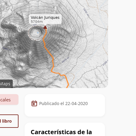
Maps
Datos
cales
Publicado el 22-04-2020
de
la
 libro
cumbre
Características de la