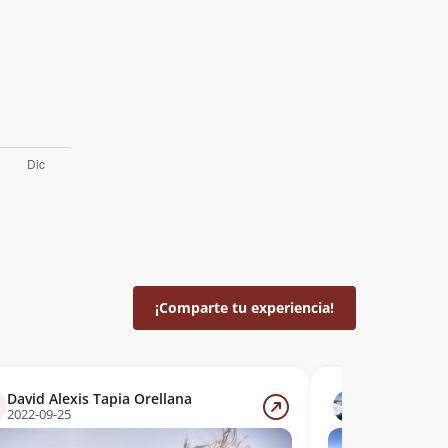
¡Comparte tu experiencia!
David Alexis Tapia Orellana
Lautaro Bus
2022-09-25
2016-11-05