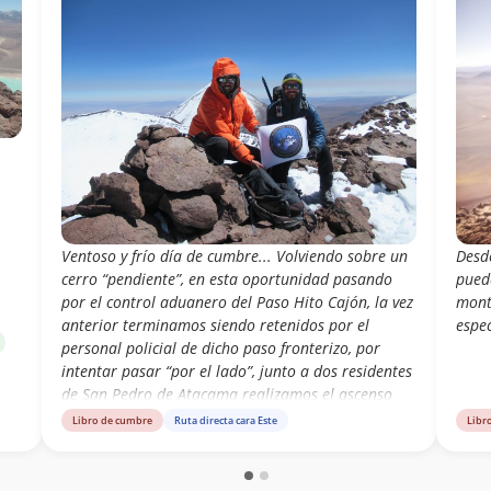
Ventoso y frío día de cumbre... Volviendo sobre un
Desd
cerro “pendiente”, en esta oportunidad pasando
pued
por el control aduanero del Paso Hito Cajón, la vez
mont
anterior terminamos siendo retenidos por el
espec
personal policial de dicho paso fronterizo, por
intentar pasar “por el lado”, junto a dos residentes
de San Pedro de Atacama realizamos el ascenso
del Volcán Juriques 5.704msnm. A través de su
Libro de cumbre
Ruta directa cara Este
Libr
Cara S y borde E del Cráter, cubiertos de nieve
polvo y barridos por fuertes vientos desde el NO.
En la cumbre el GPSr marcó 1.213m de desnivel