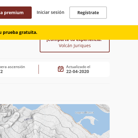
Iniciar sesión
 a premium
Regístrate
 prueba gratuita.
¡Comparte tu experiencia!
Volcán Juriques
mera ascensión
Actualizado el
72
22-04-2020