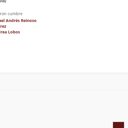
via)
eron cumbre
ael Andrés Reinoso
rez
rea Lobos