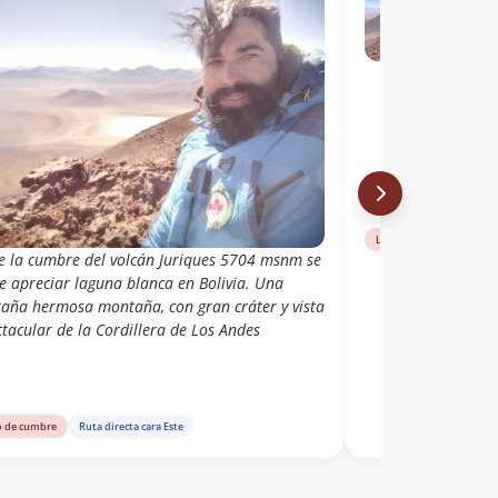
Libro de cumbre
Rut
e la cumbre del volcán Juriques 5704 msnm se
e apreciar laguna blanca en Bolivia. Una
aña hermosa montaña, con gran cráter y vista
tacular de la Cordillera de Los Andes
o de cumbre
Ruta directa cara Este