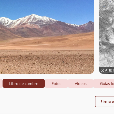
AHB 
Libro de cumbre
Fotos
Videos
Guías lo
Firma el