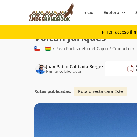
Inicio
Explora
Montaña
Volcán Juriques
Ten acceso ili
(5.704m)
Volcán Juriques
-
/ Paso Portezuelo del Cajón / Ciudad ce
Juan Pablo Cabbada Bergez
Primer colaborador
Rutas publicadas:
Ruta directa cara Este