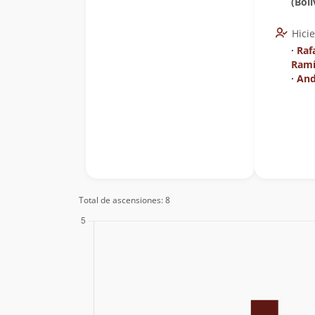
(Boli
Hici
∙
Raf
Ramí
∙
And
Total de ascensiones: 8