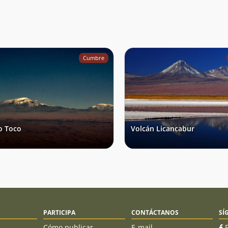
real y 4,93km de recorrido, luego de 4,25 horas de
ascenso. Algunas fotografías del ascenso realizado:
https://www.andinoelal.cl/volcan-juriques-5-
704msnm/
Cumbre
o Toco
Volcán Licancabur
PARTICIPA
CONTÁCTANOS
SÍ
Cómo publicar
E-mail