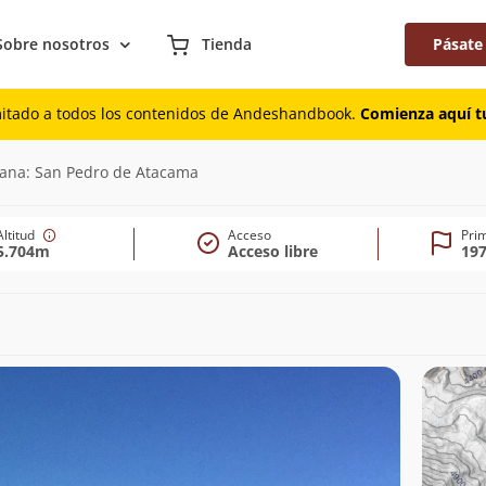
Sobre nosotros
Tienda
Pásate
mitado a todos los contenidos de Andeshandbook.
Comienza aquí tu
rcana: San Pedro de Atacama
Altitud
Acceso
Pri
5.704m
Acceso libre
19