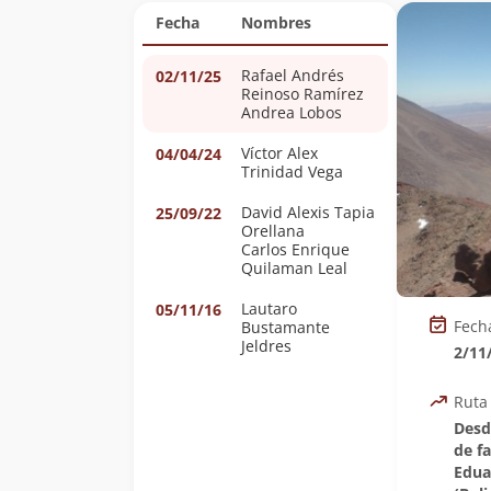
Fecha
Nombres
Rafael Andrés
02/11/25
Reinoso Ramírez
Andrea Lobos
Víctor Alex
04/04/24
Trinidad Vega
David Alexis Tapia
25/09/22
Orellana
Carlos Enrique
Quilaman Leal
Lautaro
05/11/16
Fech
Bustamante
Jeldres
2/11
Ruta
Desd
de f
Edua