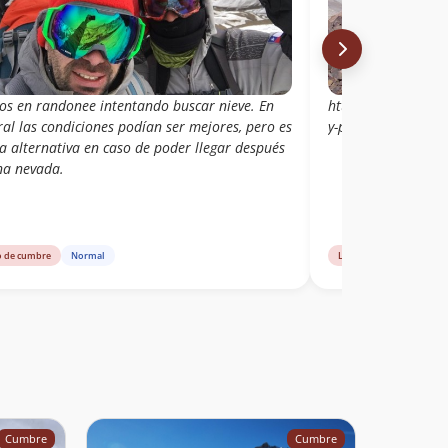
os en randonee intentando buscar nieve. En
http://ramauc.blo
al las condiciones podían ser mejores, pero es
y-paso-piuquenes.
a alternativa en caso de poder llegar después
na nevada.
o de cumbre
Normal
Libro de cumbre
Cumbre
Cumbre