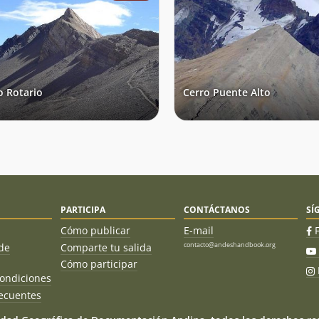
o Rotario
Cerro Puente Alto
PARTICIPA
CONTÁCTANOS
SÍ
Cómo publicar
E-mail
contacto@andeshandbook.org
de
Comparte tu salida
Cómo participar
ondiciones
ecuentes