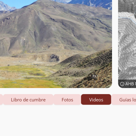
AHB 
Libro de cumbre
Fotos
Videos
Guías lo