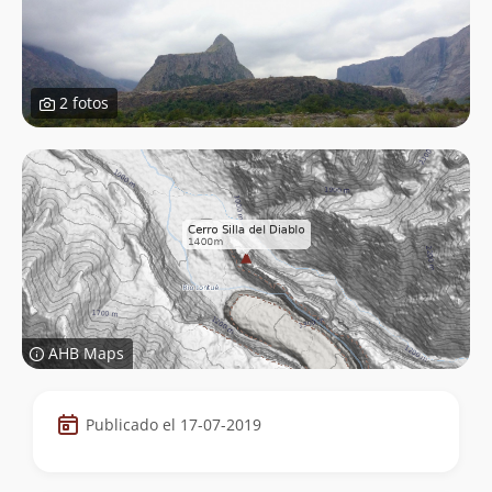
2 fotos
AHB Maps
Datos
Publicado el 17-07-2019
de
la