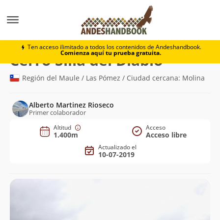
Montaña
Cerro Silla del Diablo
Ten acceso ilimitado a todos los contenidos de Andeshandbook.
Comienza aquí tu prueba gratuita.
(1.400m)
Cerro Silla del Diablo
Región del Maule / Las Pómez / Ciudad cercana: Molina
Alberto Martinez Rioseco
Primer colaborador
Altitud
Acceso
1.400m
Acceso libre
Actualizado el
10-07-2019