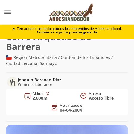
Montaña
Cerro Arqueado de Barrera
Ten acceso ilimitado a todos los contenidos de Andeshandbook.
Comienza aquí tu prueba gratuita.
Cerro Arqueado de
(2.898m)
Barrera
Región Metropolitana / Cordón de los Españoles /
Ciudad cercana: Santiago
Joaquin Baranao Diaz
Primer colaborador
Altitud
Acceso
2.898m
Acceso libre
Actualizado el
04-04-2004