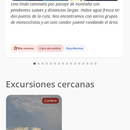
Ivan Ramos , Andrel Uribe , Carlos X
07/05/05
Una linda caminata por paisaje de montaña con
pendientes suaves y distancias largas. Habia agua fresca en
Equipo Fénix; (Por Orden De Llegada)
28/03/05
dos puntos de la ruta. Nos encontramos con varios grupos
Juan Antonio Urzúa M, Renzo
de motociclistas y un solo condor juvenil rondando el área.
Passalacqua C.
Rodrigo Olaechea, Martín Beckdorf Y
18/10/04
Santiago Beckdorf
Más reciente
Libro de cumbre
Ruta Normal
Daniel Cornejo Y Francisco Harfagar
18/09/04
Sebastian Brahm, Rodrigo Olaechea,
15/09/04
Pancho Sumar,javier Melero, Pato Cox
Álvaro Vivanco
27/06/04
Excursiones cercanas
Andrea Salvatierrra Matzner
31/05/04
Cumbre
Joaquin Baranao Diaz
28/10/97