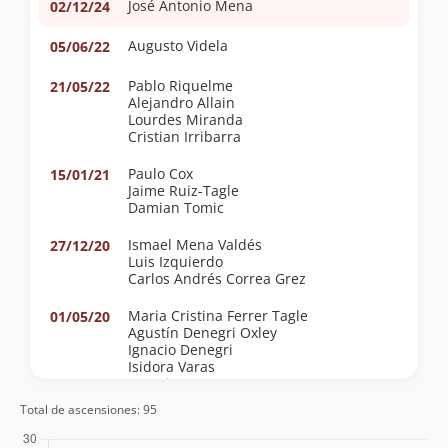
José Antonio Mena
02/12/24
Augusto Videla
05/06/22
Pablo Riquelme
21/05/22
Alejandro Allain
Lourdes Miranda
Cristian Irribarra
Paulo Cox
15/01/21
Jaime Ruiz-Tagle
Damian Tomic
Ismael Mena Valdés
27/12/20
Luis Izquierdo
Carlos Andrés Correa Grez
Maria Cristina Ferrer Tagle
01/05/20
Agustín Denegri Oxley
Ignacio Denegri
Isidora Varas
Agustin Ferrer
Total de ascensiones: 95
Juan Carlos Salas Arriagada
16/09/17