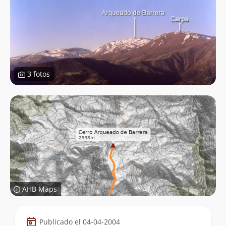
3 fotos
AHB Maps
Datos
Publicado el 04-04-2004